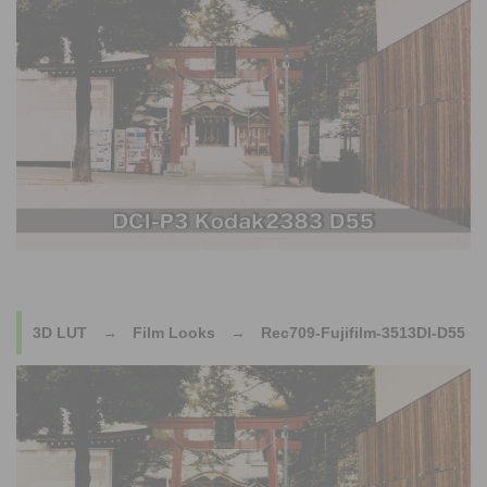
3D LUT → Film Looks → Rec709-Fujifilm-3513DI-D55