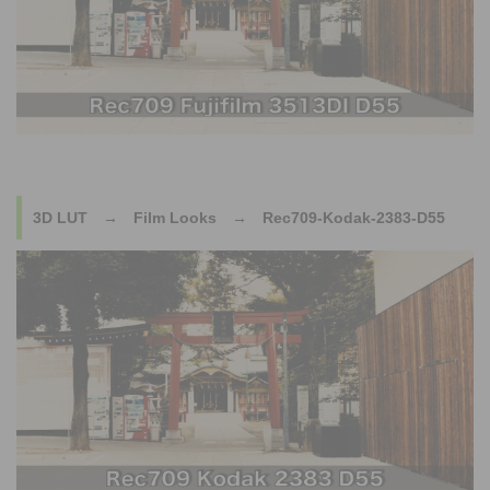
3D LUT → Film Looks → Rec709-Kodak-2383-D55