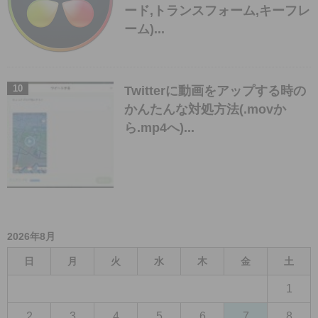
ード,トランスフォーム,キーフレ
ーム)...
Twitterに動画をアップする時の
かんたんな対処方法(.movか
ら.mp4へ)...
2026年8月
日
月
火
水
木
金
土
1
2
3
4
5
6
7
8