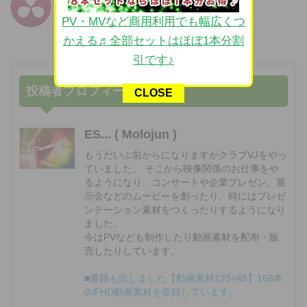
58,800円
(2017.01.14時点)
Blackmagic Design Inc
PV・MVなど商用利用でも幅広くつ
posted with
ポチレバ
かえる♬全部セットはほぼ1本分割
引です♪
投稿者プロフィール
CLOSE
ES... ( Molojun )
もうだいぶ前からになりますがクラブVJをやっ
ていました。 そこから映像関係のお仕事をや
るようになり、コンサートや企業プレゼン、展
示会などのムービーを創ったり、時にはプレゼ
ンテーション素材をつくったりするようになり
ました。
今はPVなども制作したり動画素材を配布・販
売したりしています。
■書籍も出しました【動画素材123+45】168本
のFHD動画素材を収録しています。