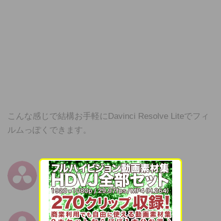
こんな感じで結構お手軽にDavinci Resolve Liteでフィ
ルムっぽくできます。
DaVinci Resolve
無料
(2017.01.14時点)
Blackmagic Design Inc
posted with
ポチレバ
DaVinci Resolve Studio