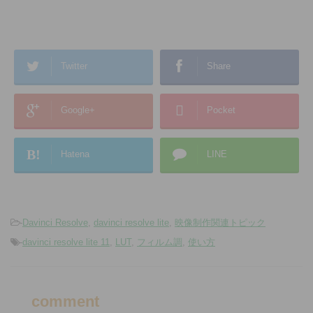
Twitter
Share
Google+
Pocket
B!
Hatena
LINE
-
Davinci Resolve
,
davinci resolve lite
,
映像制作関連トピック
-
davinci resolve lite 11
,
LUT
,
フィルム調
,
使い方
comment