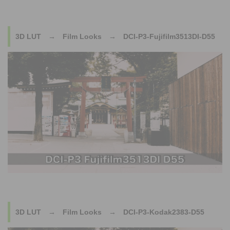
3D LUT → Film Looks → DCI-P3-Fujifilm3513DI-D55
3D LUT → Film Looks → DCI-P3-Kodak2383-D55