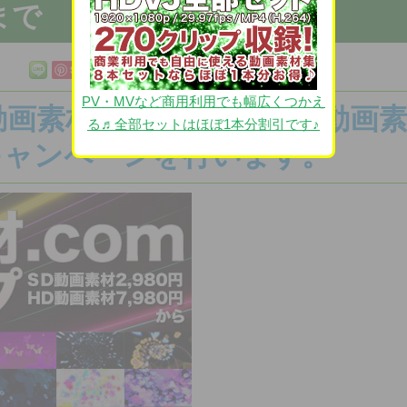
7まで
Save
PV・MVなど商用利用でも幅広くつかえ
まで 動画素材.com/ショップで動
る♬全部セットはほぼ1本分割引です♪
キャンペーンを行います。