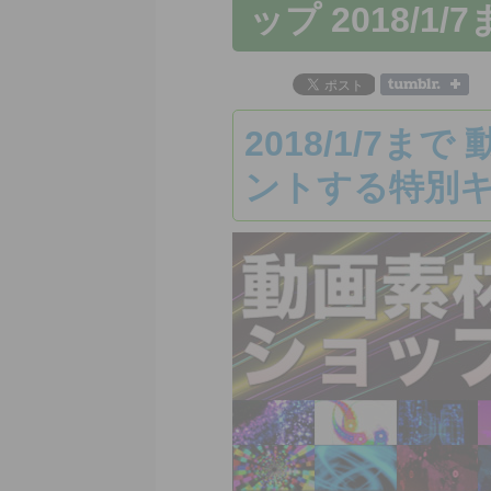
ップ 2018/1/
2018/1/7
ントする特別