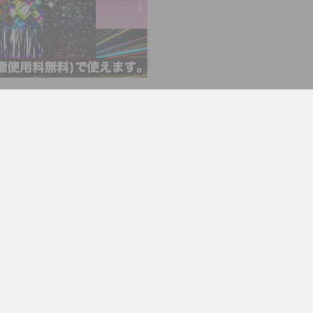
素材集を1部ご購入していただくと103クリップ収