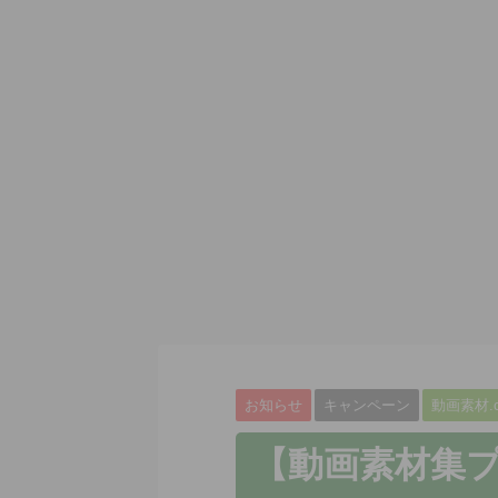
お知らせ
キャンペーン
動画素材.
【動画素材集プ