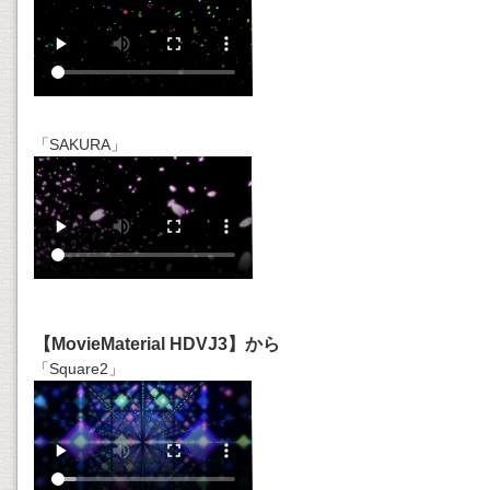
「SAKURA」
【MovieMaterial HDVJ3】から
「Square2」