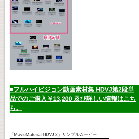
■フルハイビジョン動画素材集 HDVJ第2段単
品でのご購入￥13,200 及び詳しい情報はこち
ら。
「MovieMaterial HDVJ 2」サンプルムービー