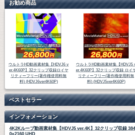
お勧め商品
ウルトラHD動画素材集【HDVJ6 v
ウルトラHD動画素材集【HDVJ5 
er.4K60P】32クリップ収録ロイヤ
er.4K60P】32クリップ収録 ロイ
リティーフリー(著作権使用料無
リティーフリー(著作権使用料無
料) (HDVJ6ver4K60P)
料) (HDVJ5ver4K60P)
ベストセラー
インフォメーション
4K2Kループ動画素材集【HDVJ5 ver.4K】32クリップ収録 38
0×2160 UHD