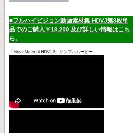
■フルハイビジョン動画素材集 HDVJ第3段単
品でのご購入￥13,200 及び詳しい情報はこち
ら。
「MovieMaterial HDVJ 3」サンプルムービー