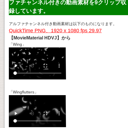
ファチャンネル付きの動画素材を9クリップ収
録しています。
アルファチャンネル付き動画素材は以下のものになります。
QuickTime PNG、1920 x 1080 fps 29.97
【MovieMaterial HDVJ】から
「Wing」
「Wingflutters」