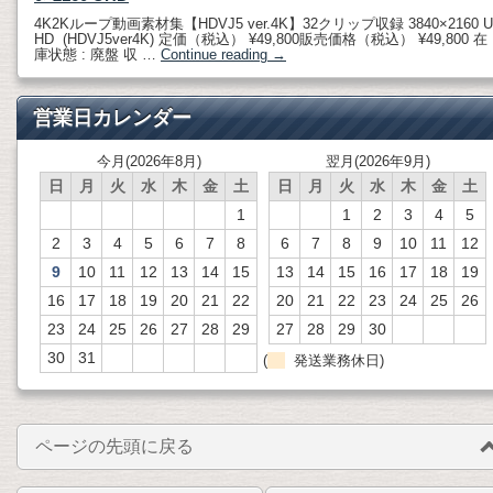
4K2Kループ動画素材集【HDVJ5 ver.4K】32クリップ収録 3840×2160 U
HD (HDVJ5ver4K) 定価（税込） ¥49,800販売価格（税込） ¥49,800 在
庫状態 : 廃盤 収 …
Continue reading
→
営業日カレンダー
今月(2026年8月)
翌月(2026年9月)
日
月
火
水
木
金
土
日
月
火
水
木
金
土
1
1
2
3
4
5
2
3
4
5
6
7
8
6
7
8
9
10
11
12
9
10
11
12
13
14
15
13
14
15
16
17
18
19
16
17
18
19
20
21
22
20
21
22
23
24
25
26
23
24
25
26
27
28
29
27
28
29
30
30
31
(
発送業務休日)
ページの先頭に戻る