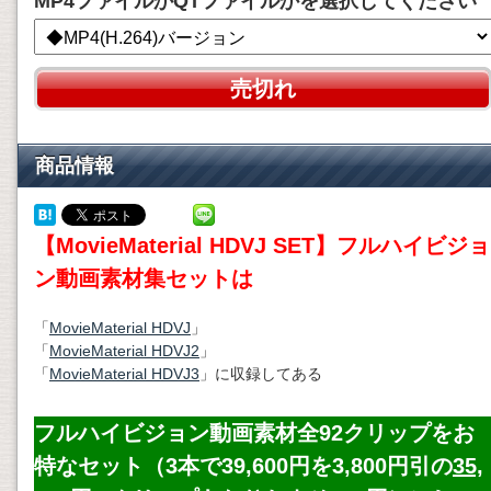
MP4ファイルかQTファイルかを選択してください
売切れ
商品情報
【MovieMaterial HDVJ SET】フルハイビジョ
ン動画素材集セットは
「
MovieMaterial HDVJ
」
「
MovieMaterial HDVJ2
」
「
MovieMaterial HDVJ3
」に収録してある
フルハイビジョン動画素材全92クリップをお
特なセット（3本で39,600円を3,800円引の
35,