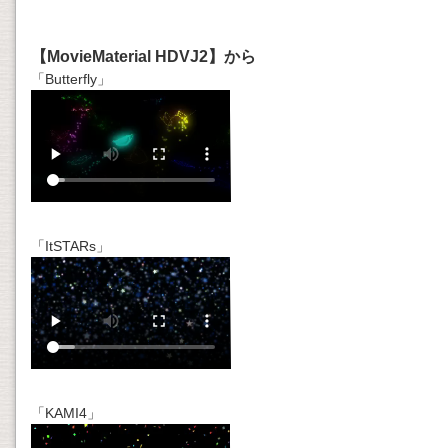
【MovieMaterial HDVJ2】から
「Butterfly」
「ItSTARs」
「KAMI4」