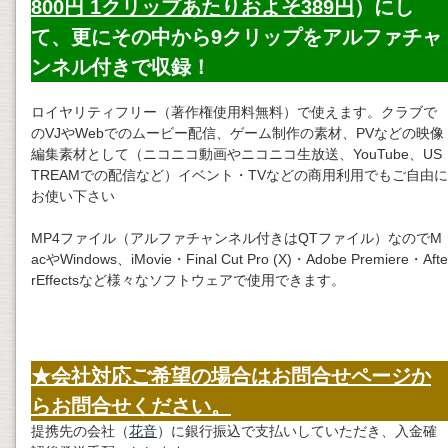
800円 1クリップあたりおよそ389円
）にし
て、更にその中から9クリップをアルファチャ
ンネル付きで収録！
ロイヤリティフリー（著作権使用料無料）で使えます。クラブで
のVJやWebでのムービー配信、ゲーム制作の素材、PVなどの映像
編集素材として（ニコニコ動画やニコニコ生放送、YouTube、US
TREAMでの配信など）イベント・TVなどの商用利用でもご自由に
お使い下さい
MP4ファイル（アルファチャンネル付きはQTファイル）なのでM
acやWindows、iMovie・Final Cut Pro (X)・Adobe Premiere・Afte
rEffectsなど様々なソフトウェアで使用できます。
★会社対応ご希望の場合はお問合せページか
らお問合せください。
提携先の会社（
花音
）に銀行振込で支払いしていただき、入金確