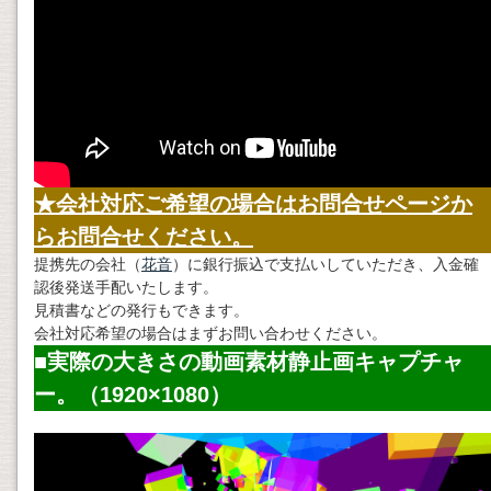
★会社対応ご希望の場合はお問合せページか
らお問合せください。
提携先の会社（
花音
）に銀行振込で支払いしていただき、入金確
認後発送手配いたします。
見積書などの発行もできます。
会社対応希望の場合はまずお問い合わせください。
■実際の大きさの
動画素材
静止画キャプチャ
ー。（1920×1080）