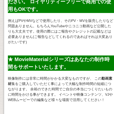
ださい。 ロイヤリティーフリーで商用での使
用もOKです。
例えばPVやMVなどで使用したり、そのPV・MVを販売したりなど
問題ありません。もちろんYouTubeやニコニコ動画など公開した
りも大丈夫です。使用の際にはご報告やクレジットの記載などは
必要ありません(ご報告などしてくれるのであればそれは大変あり
がたいです)
★ MovieMaterialシリーズはあなたの制作時
間をサポートいたします。
映像制作には非常に時間がかかる大変なものですが、 この
動画素
材
集をご購入していただく事によって大幅な制作時間の短縮につ
ながります。 余裕のできた時間でご自分の本当につくりたいもの
に時間をかける事ができます。 イベントや映像コンテンツ、VJや
WEBムービーでの編集など様々な場面で活用してください！