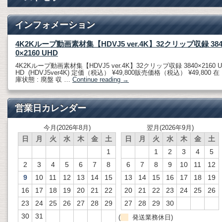
インフォメーション
4K2Kループ動画素材集【HDVJ5 ver.4K】32クリップ収録 38
0×2160 UHD
4K2Kループ動画素材集【HDVJ5 ver.4K】32クリップ収録 3840×2160 U
HD (HDVJ5ver4K) 定価（税込） ¥49,800販売価格（税込） ¥49,800 在
庫状態 : 廃盤 収 …
Continue reading
→
営業日カレンダー
今月(2026年8月)
翌月(2026年9月)
日
月
火
水
木
金
土
日
月
火
水
木
金
土
1
1
2
3
4
5
2
3
4
5
6
7
8
6
7
8
9
10
11
12
9
10
11
12
13
14
15
13
14
15
16
17
18
19
16
17
18
19
20
21
22
20
21
22
23
24
25
26
23
24
25
26
27
28
29
27
28
29
30
30
31
(
発送業務休日)