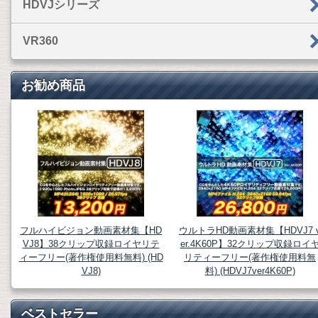
HDVJシリーズ
VR360
お勧め商品
フルハイビジョン動画素材集【HD
ウルトラHD動画素材集【HDVJ7 
VJ8】38クリップ収録ロイヤリテ
er.4K60P】32クリップ収録ロイ
ィーフリー(著作権使用料無料) (HD
リティーフリー(著作権使用料無
VJ8)
料) (HDVJ7ver4K60P)
ベストセラー