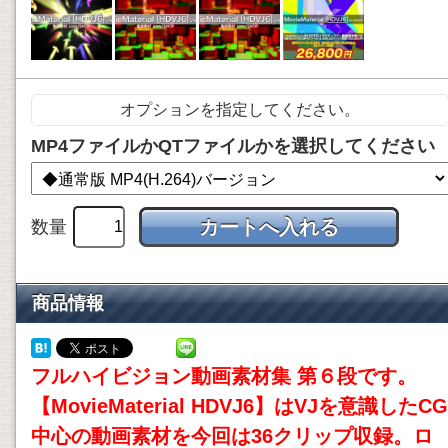
オプションを指定してください。
MP4ファイルかQTファイルかを選択してください
数量
商品情報
フルハイビジョン
動画素材
集 第６段です。
【MovieMaterial HDVJ6】はVJを意識したCG
中心の
動画素材
を今回は36クリップ収録。ロ