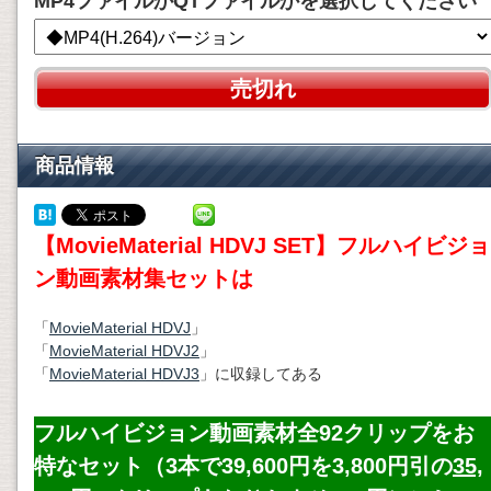
MP4ファイルかQTファイルかを選択してください
売切れ
商品情報
【MovieMaterial HDVJ SET】フルハイビジョ
ン動画素材集セットは
「
MovieMaterial HDVJ
」
「
MovieMaterial HDVJ2
」
「
MovieMaterial HDVJ3
」に収録してある
フルハイビジョン動画素材全92クリップをお
特なセット（3本で39,600円を3,800円引の
35,