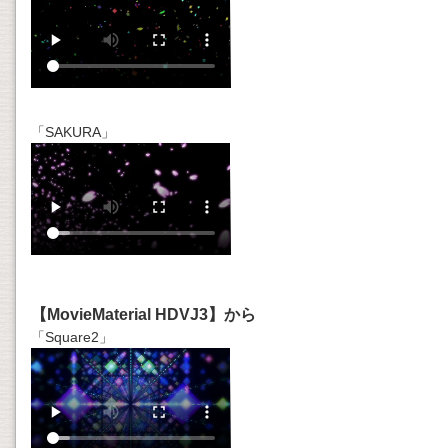
「SAKURA」
【MovieMaterial HDVJ3】から
「Square2」