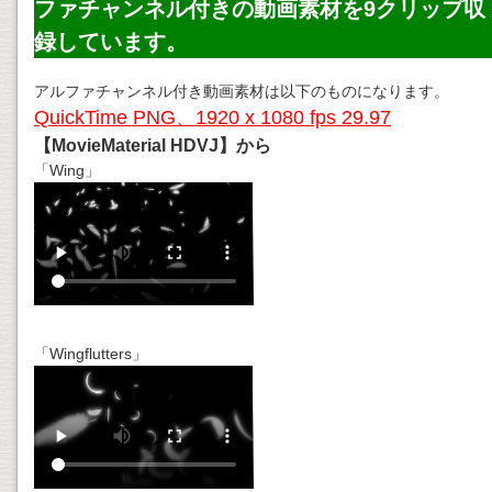
ファチャンネル付きの動画素材を9クリップ収
録しています。
アルファチャンネル付き動画素材は以下のものになります。
QuickTime PNG、1920 x 1080 fps 29.97
【MovieMaterial HDVJ】から
「Wing」
「Wingflutters」