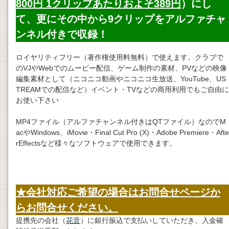
800円 1クリップあたりおよそ389円
）にし
て、更にその中から9クリップをアルファチャ
ンネル付きで収録！
ロイヤリティフリー（著作権使用料無料）で使えます。クラブで
のVJやWebでのムービー配信、ゲーム制作の素材、PVなどの映像
編集素材として（ニコニコ動画やニコニコ生放送、YouTube、US
TREAMでの配信など）イベント・TVなどの商用利用でもご自由に
お使い下さい
MP4ファイル（アルファチャンネル付きはQTファイル）なのでM
acやWindows、iMovie・Final Cut Pro (X)・Adobe Premiere・Afte
rEffectsなど様々なソフトウェアで使用できます。
★会社対応ご希望の場合はお問合せページか
らお問合せください。
提携先の会社（
花音
）に銀行振込で支払いしていただき、入金確