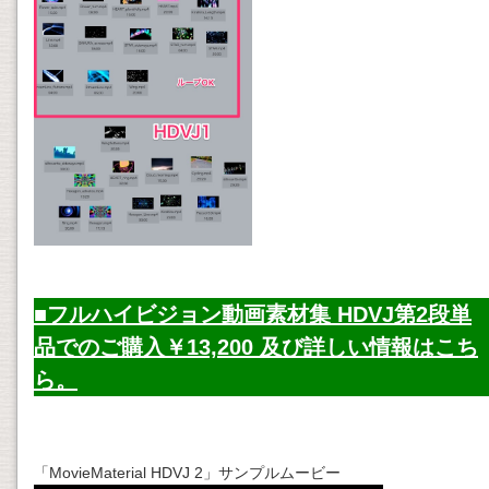
■フルハイビジョン動画素材集 HDVJ第2段単
品でのご購入￥13,200 及び詳しい情報はこち
ら。
「MovieMaterial HDVJ 2」サンプルムービー