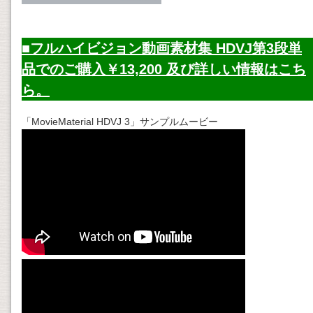
■フルハイビジョン動画素材集 HDVJ第3段単
品でのご購入￥13,200 及び詳しい情報はこち
ら。
「MovieMaterial HDVJ 3」サンプルムービー