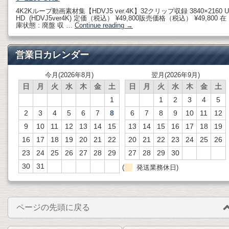
4K2Kループ動画素材集【HDVJ5 ver.4K】32クリップ収録 3840×2160 U
HD (HDVJ5ver4K) 定価（税込） ¥49,800販売価格（税込） ¥49,800 在
庫状態 : 廃盤 収 …
Continue reading
→
営業日カレンダー
今月(2026年8月)
翌月(2026年9月)
日
月
火
水
木
金
土
日
月
火
水
木
金
土
1
1
2
3
4
5
2
3
4
5
6
7
8
6
7
8
9
10
11
12
9
10
11
12
13
14
15
13
14
15
16
17
18
19
16
17
18
19
20
21
22
20
21
22
23
24
25
26
23
24
25
26
27
28
29
27
28
29
30
30
31
(
発送業務休日)
ページの先頭に戻る