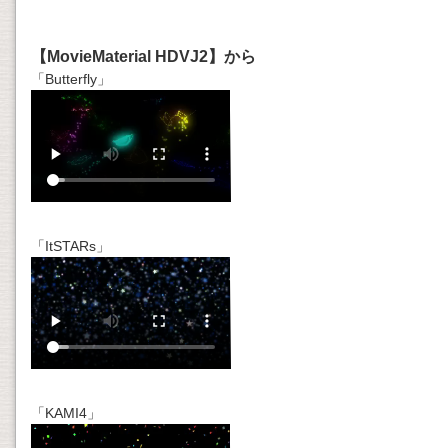
【MovieMaterial HDVJ2】から
「Butterfly」
「ItSTARs」
「KAMI4」