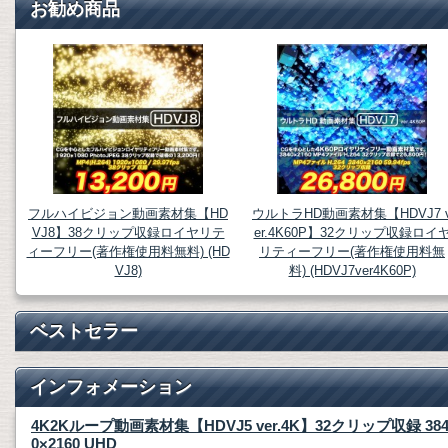
お勧め商品
フルハイビジョン動画素材集【HD
ウルトラHD動画素材集【HDVJ7 
VJ8】38クリップ収録ロイヤリテ
er.4K60P】32クリップ収録ロイ
ィーフリー(著作権使用料無料) (HD
リティーフリー(著作権使用料無
VJ8)
料) (HDVJ7ver4K60P)
ベストセラー
インフォメーション
4K2Kループ動画素材集【HDVJ5 ver.4K】32クリップ収録 38
0×2160 UHD