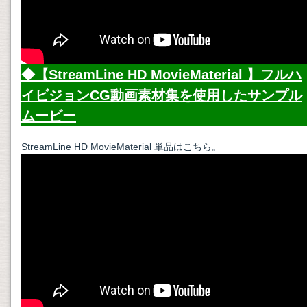
◆【StreamLine HD MovieMaterial 】フルハ
イビジョンCG動画素材集を使用したサンプル
ムービー
StreamLine HD MovieMaterial 単品はこちら。