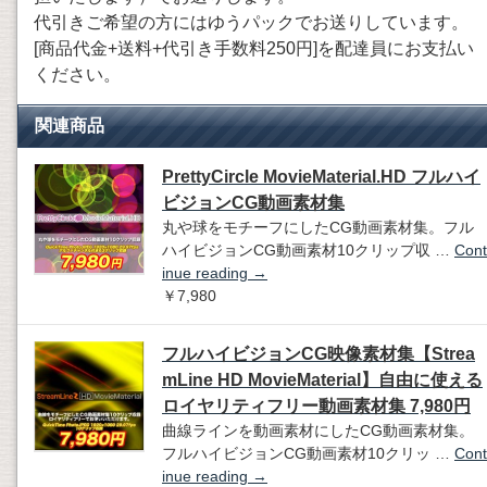
代引きご希望の方にはゆうパックでお送りしています。
[商品代金+送料+代引き手数料250円]を配達員にお支払い
ください。
関連商品
PrettyCircle MovieMaterial.HD フルハイ
ビジョンCG動画素材集
丸や球をモチーフにしたCG動画素材集。フル
ハイビジョンCG動画素材10クリップ収 …
Cont
inue reading
→
￥7,980
フルハイビジョンCG映像素材集【Strea
mLine HD MovieMaterial】自由に使える
ロイヤリティフリー動画素材集 7,980円
曲線ラインを動画素材にしたCG動画素材集。
フルハイビジョンCG動画素材10クリッ …
Cont
inue reading
→