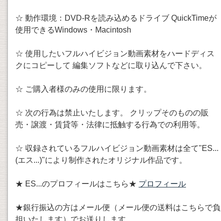
☆ 動作環境：DVD-Rを読み込めるドライブ QuickTimeが
使用できるWindows・Macintosh
☆ 使用したいフルハイビジョン動画素材をハードディス
クにコピーして 編集ソフトなどに取り込んで下さい。
☆ ご購入者様のみの使用に限ります。
☆ 次の行為は禁止いたします。 クリップそのものの販
売・譲渡・賃貸等・法律に抵触する行為での利用等。
☆ 収録されているフルハイビジョン動画素材は全て"ES...
(エス...)"により制作されたオリジナル作品です。
★ ES...のプロフィールはこちら★
プロフィール
★銀行振込の方はメール便（メール便の送料はこちらで負
担いたします）でお送りします。