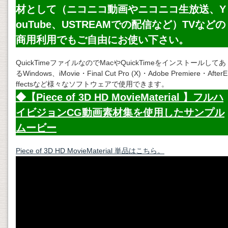
材として（ニコニコ動画やニコニコ生放送、Y
ouTube、USTREAMでの配信など）TVなどの
商用利用でもご自由にお使い下さい。
QuickTimeファイルなのでMacやQuickTimeをインストールしてあ
るWindows、iMovie・Final Cut Pro (X)・Adobe Premiere・AfterE
ffectsなど様々なソフトウェアで使用できます。
◆【Piece of 3D HD MovieMaterial 】フルハ
イビジョンCG動画素材集を使用したサンプル
ムービー
Piece of 3D HD MovieMaterial 単品はこちら。