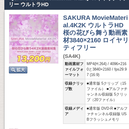
リー ウルトラHD
SAKURA MovieMateri
al.4K2K ウルトラHD
桜の花びら舞う動画素
材3840×2160 ロイヤリ
ティフリー
(SA4K)
動画素材フ
MP4(H.264) / 4096×216
ァイルフォ
0と3840×2160 / fps29.9
ーマット
7 (16:9)
収録クリッ
■通常版 5クリップ（15
プ数
ファイル） ■アルファチ
ャンネル収録版 5クリッ
プ（20ファイル）
収録メディ
■通常版 DVD-R ■アルフ
ア
ァチャンネル収録版 US
Bフラッシュメモリ