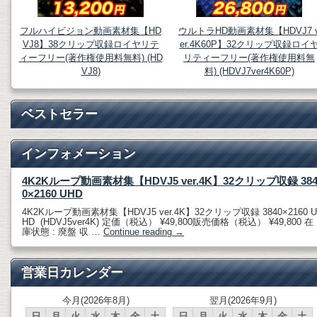
フルハイビジョン動画素材集【HD
ウルトラHD動画素材集【HDVJ7 
VJ8】38クリップ収録ロイヤリテ
er.4K60P】32クリップ収録ロイ
ィーフリー(著作権使用料無料) (HD
リティーフリー(著作権使用料無
VJ8)
料) (HDVJ7ver4K60P)
ベストセラー
インフォメーション
4K2Kループ動画素材集【HDVJ5 ver.4K】32クリップ収録 38
0×2160 UHD
4K2Kループ動画素材集【HDVJ5 ver.4K】32クリップ収録 3840×2160 U
HD (HDVJ5ver4K) 定価（税込） ¥49,800販売価格（税込） ¥49,800 在
庫状態 : 廃盤 収 …
Continue reading
→
営業日カレンダー
今月(2026年8月)
翌月(2026年9月)
日
月
火
水
木
金
土
日
月
火
水
木
金
土