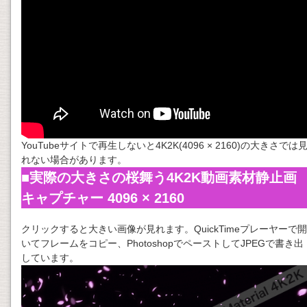
YouTubeサイトで再生しないと4K2K(4096 × 2160)の大きさでは
れない場合があります。
■実際の大きさの桜舞う4K2K動画素材静止画
キャプチャー 4096 × 2160
クリックすると大きい画像が見れます。QuickTimeプレーヤーで開
いてフレームをコピー、PhotoshopでペーストしてJPEGで書き出
しています。