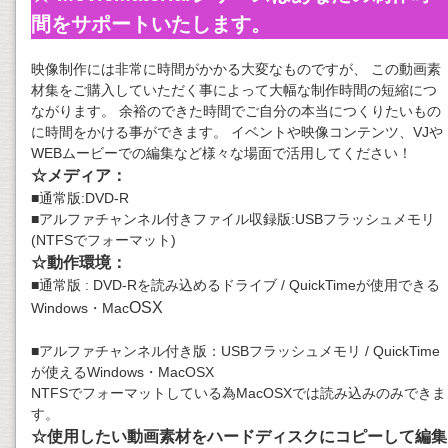
間をサポートいたします。
映像制作には非常に時間がかかる大変なものですが、 この動画素
材集をご購入していただく事によって大幅な制作時間の短縮につ
ながります。 余裕のできた時間でご自分の本当につくりたいもの
に時間をかける事ができます。 イベントや映像コンテンツ、VJや
WEBムービーでの編集など様々な場面で活用してください！
☆メディア：
■通常版:DVD-R
■アルファチャンネル付きファイル収録版:USBフラッシュメモリ
(NTFSでフォーマット)
☆動作環境：
■通常版 : DVD-Rを読み込めるドライブ / QuickTimeが使用できる
OSX
Windows・Mac
■アルファチャンネル付き版：USBフラッシュメモリ / QuickTime
が使えるWindows・MacOSX
NTFSでフォーマットしている為MacOSXでは読み込みのみできま
す。
☆使用したい動画素材をハードディスクにコピーして編集