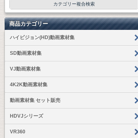
カテゴリー複合検索
商品カテゴリー
ハイビジョン(HD)動画素材集
SD動画素材集
VJ動画素材集
4K2K動画素材集
動画素材集 セット販売
HDVJシリーズ
VR360