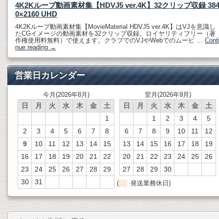
4K2Kループ動画素材集【HDVJ5 ver.4K】32クリップ収録 38
0×2160 UHD
4K2Kループ動画素材集【MovieMaterial HDVJ5 ver.4K】はVJを意識し
たCGイメージの動画素材を32クリップ収録。ロイヤリティフリー（著
作権使用料無料）で使えます。クラブでのVJやWebでのムービ …
Cont
nue reading
→
営業日カレンダー
今月(2026年8月)
翌月(2026年9月)
日
月
火
水
木
金
土
日
月
火
水
木
金
土
1
1
2
3
4
5
2
3
4
5
6
7
8
6
7
8
9
10
11
12
9
10
11
12
13
14
15
13
14
15
16
17
18
19
16
17
18
19
20
21
22
20
21
22
23
24
25
26
23
24
25
26
27
28
29
27
28
29
30
30
31
(
発送業務休日)