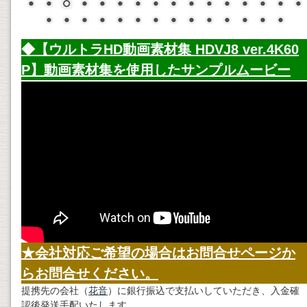
◆【ウルトラHD動画素材集 HDVJ8 ver.4K60
P】
動画素材
集を使用したサンプルムービー
★会社対応ご希望の場合はお問合せページか
らお問合せください。
提携先の会社（
花音
）に銀行振込で支払いしていただき、入金確
認後発送手配いたします。