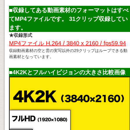
■収録してある
動画素材
のフォーマットはすべ
てMP4ファイルです。 31クリップ収録してい
ます。
★収録形式
MP4ファイル H.264 / 3840 x 2160 / fps59.94
収録動画素材の空と雲の実写以外の29クリップはループできる動
画素材となっています。
■4K2Kとフルハイビジョンの大きさ比較画像