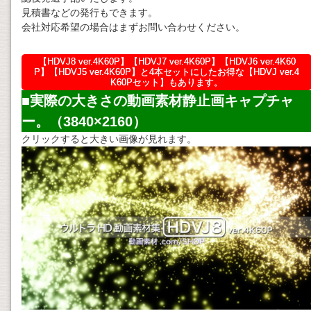
見積書などの発行もできます。
会社対応希望の場合はまずお問い合わせください。
【HDVJ8 ver.4K60P】【HDVJ7 ver.4K60P】【HDVJ6 ver.4K60
P】【HDVJ5 ver.4K60P】と4本セットにしたお得な【HDVJ ver.4
K60Pセット】もあります。
■実際の大きさの
動画素材
静止画キャプチャ
ー。（3840×2160）
クリックすると大きい画像が見れます。