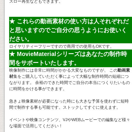
スロー再生などもできます。
★ これらの
動画素材
の使い方は人それぞれだ
と思いますのでご自分の思うようにお使いく
ださい。
ロイヤリティーフリーですので商用での使用もOKです。
★ MovieMaterialシリーズはあなたの制作時
間をサポートいたします。
映像制作には非常に時間がかかる大変なものですが、 この
動画素
材
集をご購入していただく事によって大幅な制作時間の短縮につ
ながります。 余裕のできた時間でご自分の本当につくりたいもの
に時間をかける事ができます。
急きょ映像素材が必要になった時にも大きな予算を使わずに短時
間で制作する事も可能です。ストックしてすぐに使えます。
イベントや映像コンテンツ、VJやWEBムービーでの編集など様々
な場面で活用してください！