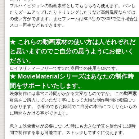
フルハイビジョンの動画素材としてももちろん使えます。パンし
たりズームアップしたりトリミングしたりなど高解像度ならでは
の使い方ができます。またフレームは60Pなので30Pで使う場合は
スロー再生などもできます。
★ これらの
動画素材
の使い方は人それぞれだ
と思いますのでご自分の思うようにお使いく
ださい。
ロイヤリティーフリーですので商用での使用もOKです。
★ MovieMaterialシリーズはあなたの制作時
間をサポートいたします。
映像制作には非常に時間がかかる大変なものですが、 この
動画素
材
集をご購入していただく事によって大幅な制作時間の短縮につ
ながります。 余裕のできた時間でご自分の本当につくりたいもの
に時間をかける事ができます。
急きょ映像素材が必要になった時にも大きな予算を使わずに短時
間で制作する事も可能です。ストックしてすぐに使えます。