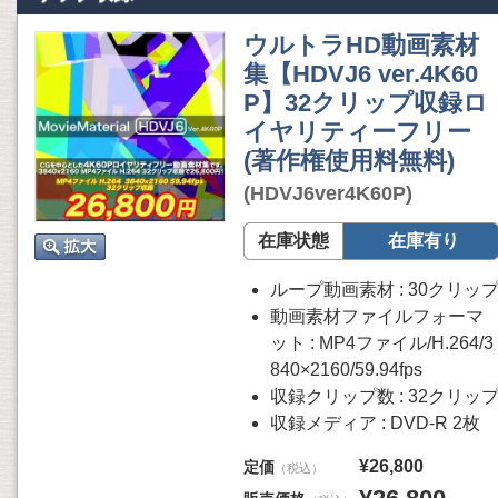
ウルトラHD動画素材
集【HDVJ6 ver.4K60
P】32クリップ収録ロ
イヤリティーフリー
(著作権使用料無料)
(HDVJ6ver4K60P)
在庫状態
在庫有り
ループ動画素材 : 30クリッ
動画素材ファイルフォーマ
ット : MP4ファイル/H.264/3
840×2160/59.94fps
収録クリップ数 : 32クリッ
収録メディア : DVD-R 2枚
¥26,800
定価
（税込）