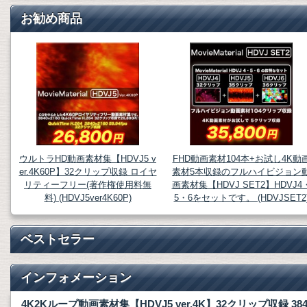
お勧め商品
ウルトラHD動画素材集【HDVJ5 v
FHD動画素材104本+お試し4K動
er.4K60P】32クリップ収録 ロイヤ
素材5本収録のフルハイビジョン
リティーフリー(著作権使用料無
画素材集【HDVJ SET2】HDVJ4
料) (HDVJ5ver4K60P)
5・6をセットです。 (HDVJSET2
ベストセラー
インフォメーション
4K2Kループ動画素材集【HDVJ5 ver.4K】32クリップ収録 38