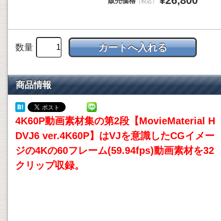
¥26,800
販売価格
（税込）
数量
商品情報
4K60P
動画素材
集の第2段【MovieMaterial H
DVJ6 ver.4K60P】はVJを意識したCGイメー
ジの
4Kの60フレーム(59.94fps)動画素材
を32
クリップ収録。