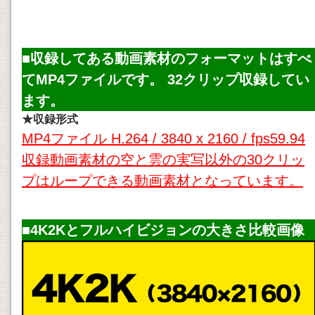
■収録してある
動画素材
のフォーマットはすべ
てMP4ファイルです。 32クリップ収録してい
ます。
★収録形式
MP4ファイル H.264 / 3840 x 2160 / fps59.94
収録動画素材の空と雲の実写以外の30クリッ
プはループできる動画素材となっています。
■4K2Kとフルハイビジョンの大きさ比較画像