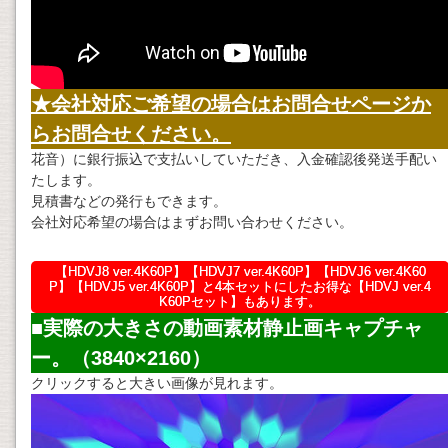
★会社対応ご希望の場合はお問合せページか
らお問合せください。
花音）に銀行振込で支払いしていただき、入金確認後発送手配い
たします。
見積書などの発行もできます。
会社対応希望の場合はまずお問い合わせください。
【HDVJ8 ver.4K60P】【HDVJ7 ver.4K60P】【HDVJ6 ver.4K60
P】【HDVJ5 ver.4K60P】と4本セットにしたお得な【HDVJ ver.4
K60Pセット】もあります。
■実際の大きさの
動画素材
静止画キャプチャ
ー。（3840×2160）
クリックすると大きい画像が見れます。