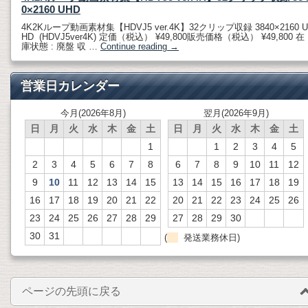
0×2160 UHD
4K2Kループ動画素材集【HDVJ5 ver.4K】32クリップ収録 3840×2160 U
HD (HDVJ5ver4K) 定価（税込） ¥49,800販売価格（税込） ¥49,800 在
庫状態 : 廃盤 収 …
Continue reading
→
営業日カレンダー
今月(2026年8月)
翌月(2026年9月)
日
月
火
水
木
金
土
日
月
火
水
木
金
土
1
1
2
3
4
5
2
3
4
5
6
7
8
6
7
8
9
10
11
12
9
10
11
12
13
14
15
13
14
15
16
17
18
19
16
17
18
19
20
21
22
20
21
22
23
24
25
26
23
24
25
26
27
28
29
27
28
29
30
30
31
(
発送業務休日)
ページの先頭に戻る