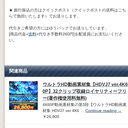
★ 銀行振込の方はクイックポスト（クイックポストの送料はこち
らで負担いたします）でお送りします。
代引きご希望の方にはゆうパックでお送りしています。
[商品代金+
送料
+代引き手数料260円]を配達員にお支払いくださ
い。
関連商品
ウルトラHD動画素材集【HDVJ7 ver.4K6
0P】32クリップ収録ロイヤリティーフリ
ー(著作権使用料無料)
4K60P動画素材集の第3段【ウルトラHD動画素
材集 HDVJ7 ver.4K6 …
Continue reading
→
￥26,800