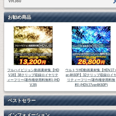
VR360
お勧め商品
フルハイビジョン動画素材集【HD
ウルトラHD動画素材集【HDVJ7 
VJ8】38クリップ収録ロイヤリテ
er.4K60P】32クリップ収録ロイ
ィーフリー(著作権使用料無料) (HD
リティーフリー(著作権使用料無
VJ8)
料) (HDVJ7ver4K60P)
ベストセラー
インフォメーション