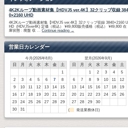
4K2Kループ動画素材集【HDVJ5 ver.4K】32クリップ収録 38
0×2160 UHD
4K2Kループ動画素材集【HDVJ5 ver.4K】32クリップ収録 3840×2160 U
HD (HDVJ5ver4K) 定価（税込） ¥49,800販売価格（税込） ¥49,800 在
庫状態 : 廃盤 収 …
Continue reading
→
営業日カレンダー
今月(2026年8月)
翌月(2026年9月)
日
月
火
水
木
金
土
日
月
火
水
木
金
土
1
1
2
3
4
5
2
3
4
5
6
7
8
6
7
8
9
10
11
12
9
10
11
12
13
14
15
13
14
15
16
17
18
19
16
17
18
19
20
21
22
20
21
22
23
24
25
26
23
24
25
26
27
28
29
27
28
29
30
30
31
(
発送業務休日)