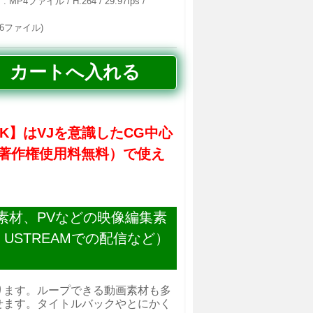
ファイル / H.264 / 29.97fps /
56ファイル)
ver.4K】はVJを意識したCG中心
（著作権使用料無料）で使え
素材、PVなどの映像編集素
USTREAMでの配信など）
ります。ループできる動画素材も多
せます。タイトルバックやとにかく