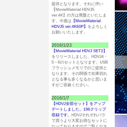
提供となります。それに伴い
【MovieMaterial HDVJ5
ver.4K】の方は廃盤といたしま
す。今後は
【MovieMaterial
HDVJ5 ver.4K60P】
をよろしく
お願いいたします。
2016/1/23
【MovieMaterial HDVJ SET2】
をリリースしました。HDVJ4・
5・6のセットとなります。USB
フラッシュメモリでのご提供と
なります。その関係で在庫切れ
となる事も多くなるかと思いま
すがご容赦ください。
2016/1/7
【HDVJ全部セット】をアップ
デートしました。196クリップ
収録です。
HDVJそれぞれバラ
で買うより大変お得なセットに
なっておりますのでご覧くださ