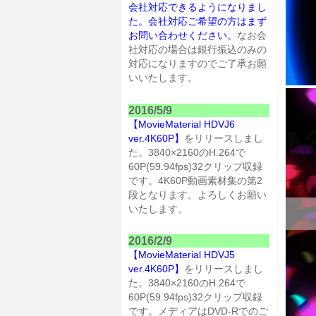
会社対応できるようになりまし
た。会社対応ご希望の方はまず
お問い合わせください。
なお会
社対応の場合は銀行振込のみの
対応になりますのでご了承お願
いいたします。
2016/5/9
【MovieMaterial HDVJ6
ver.4K60P】
をリリースしまし
た。3840×2160のH.264で
60P(59.94fps)32クリップ収録
です。4K60P動画素材集の第2
段となります。よろしくお願い
いたします。
2016/2/9
【MovieMaterial HDVJ5
ver.4K60P】
をリリースしまし
た。3840×2160のH.264で
60P(59.94fps)32クリップ収録
です。メディアはDVD-Rでのご