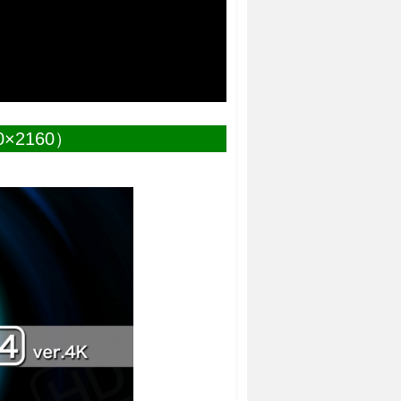
×2160）