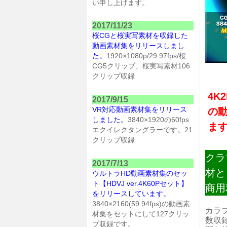
い申し上げます。
2017/11/23
桜CGと桜実写素材を収録した
動画素材集をリリースしまし
た。
1920×1080p/29.97fps/桜
CG5クリップ、桜実写素材106
クリップ収録
4K
2017/9/15
VR対応動画素材集をリリース
の
しました。
3840×1920の60fps
ま
エクイレクタングラーです。21
クリップ収録
クラ
2017/7/13
材と
ウルトラHD動画素材集のセッ
ト【HDVJ ver.4K60Pセット】
商用
をリリースしています。
3840×2160(59.94fps)の動画素
カラ
材集をセットにして127クリッ
数収
プ収録です。