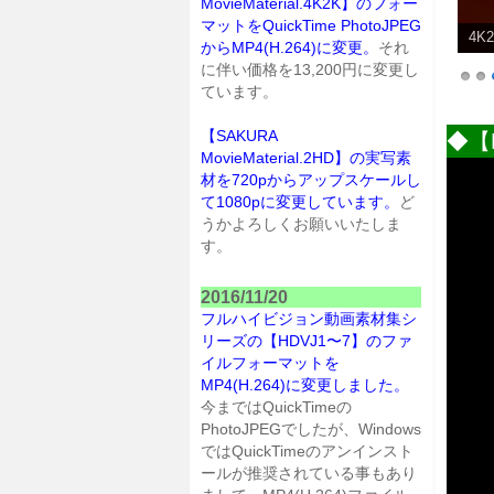
MovieMaterial.4K2K】のフォー
マットをQuickTime PhotoJPEG
4K
からMP4(H.264)に変更。
それ
に伴い価格を13,200円に変更し
ています。
【SAKURA
◆【M
MovieMaterial.2HD】の実写素
材を720pからアップスケールし
て1080pに変更しています。
ど
うかよろしくお願いいたしま
す。
2016/11/20
フルハイビジョン動画素材集シ
リーズの【HDVJ1〜7】のファ
イルフォーマットを
MP4(H.264)に変更しました。
今まではQuickTimeの
PhotoJPEGでしたが、Windows
ではQuickTimeのアンインスト
ールが推奨されている事もあり