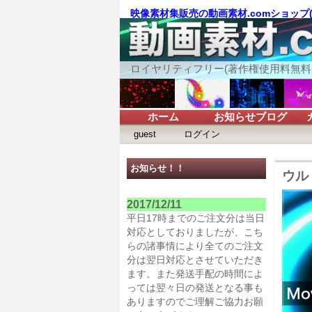
映像素材集販売の動画素材.comショップ
ロイヤリティフリー(著作権使用料無料
ホーム
お知らせブログ
guest
ログイン
お知らせ！！
ウルト
2017/12/11
平日17時までのご注文分は当日
対応としておりましたが、こち
らの諸事情により全てのご注文
分は翌日対応とさせていただき
ます。また発送手配の時間によ
っては翌々日の発送となる事も
ありますのでご理解ご協力お願