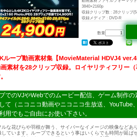
動画素材ファイルフォーマット : MP4
3840×2160p
収録クリップ数 : 28クリップ(
収録メディア : DVD-R
数量
2Kループ
動画素材
集【MovieMaterial HDVJ4 
動画素材
を28クリップ収録。ロイヤリティフリー
す。
ブでのVJやWebでのムービー配信、ゲーム制作の
して（ニコニコ動画やニコニコ生放送、YouTube、
利用でもご自由にお使い下さい。
フルな花びらや羽根が舞う、サイバーなイメージの映像などあ
録しています。ループできるという事はいくらでも時間が延ば