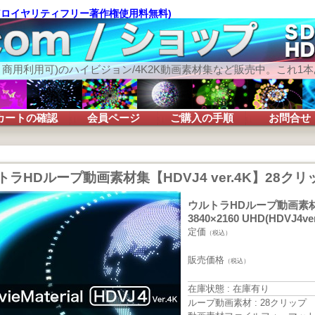
(ロイヤリティフリー著作権使用料無料)
 商用利用可)のハイビジョン/4K2K動画素材集など販売中。これ1
カートの確認
会員ページ
ご購入の手順
お問合せ
ラHDループ動画素材集【HDVJ4 ver.4K】28クリップ
ウルトラHDループ動画素材集【
3840×2160 UHD
(HDVJ4ve
定価
（税込）
販売価格
（税込）
在庫状態 : 在庫有り
ループ動画素材 : 28クリップ