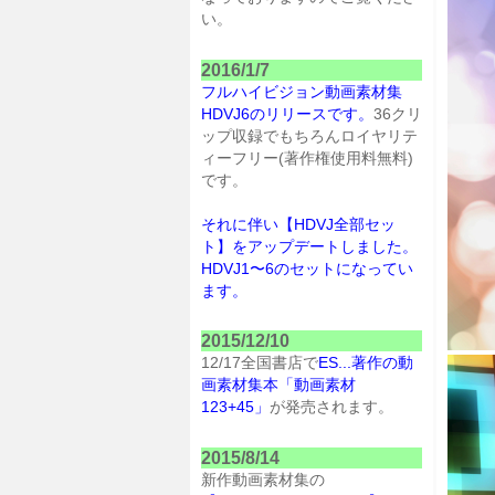
い。
2016/1/7
フルハイビジョン動画素材集
HDVJ6のリリースです。
36クリ
ップ収録でもちろんロイヤリテ
ィーフリー(著作権使用料無料)
です。
それに伴い【HDVJ全部セッ
ト】をアップデートしました。
HDVJ1〜6のセットになってい
ます。
2015/12/10
12/17全国書店で
ES...著作の動
画素材集本「動画素材
123+45」
が発売されます。
2015/8/14
新作動画素材集の