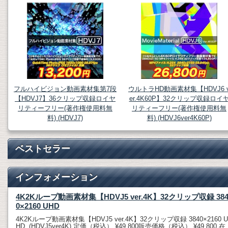
フルハイビジョン動画素材集第7段
ウルトラHD動画素材集【HDVJ6 
【HDVJ7】36クリップ収録ロイヤ
er.4K60P】32クリップ収録ロイ
リティーフリー(著作権使用料無
リティーフリー(著作権使用料無
料) (HDVJ7)
料) (HDVJ6ver4K60P)
ベストセラー
インフォメーション
4K2Kループ動画素材集【HDVJ5 ver.4K】32クリップ収録 38
0×2160 UHD
4K2Kループ動画素材集【HDVJ5 ver.4K】32クリップ収録 3840×2160 U
HD (HDVJ5ver4K) 定価（税込） ¥49,800販売価格（税込） ¥49,800 在