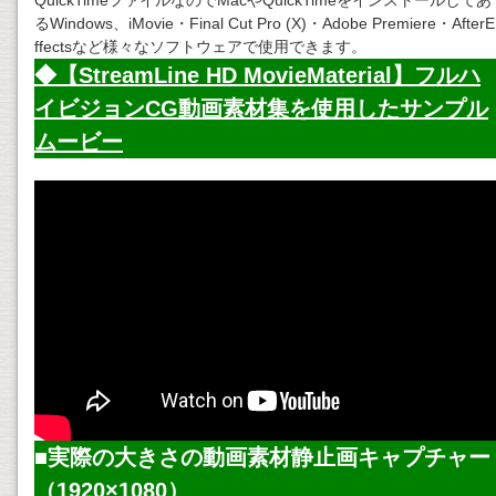
QuickTimeファイルなのでMacやQuickTimeをインストールしてあ
るWindows、iMovie・Final Cut Pro (X)・Adobe Premiere・AfterE
ffectsなど様々なソフトウェアで使用できます。
◆【StreamLine HD MovieMaterial】フルハ
イビジョン
CG動画素材
集を使用したサンプル
ムービー
■実際の大きさの
動画素材
静止画キャプチャー
（1920×1080）