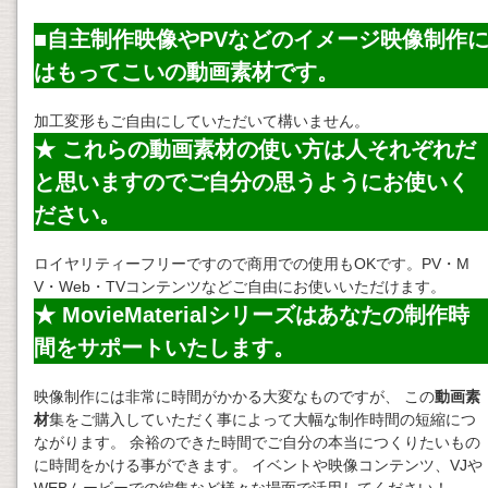
■自主制作映像やPVなどのイメージ映像制作
はもってこいの
動画素材
です。
加工変形もご自由にしていただいて構いません。
★ これらの
動画素材
の使い方は人それぞれだ
と思いますのでご自分の思うようにお使いく
ださい。
ロイヤリティーフリーですので商用での使用もOKです。PV・M
V・Web・TVコンテンツなどご自由にお使いいただけます。
★ MovieMaterialシリーズはあなたの制作時
間をサポートいたします。
映像制作には非常に時間がかかる大変なものですが、 この
動画素
材
集をご購入していただく事によって大幅な制作時間の短縮につ
ながります。 余裕のできた時間でご自分の本当につくりたいもの
に時間をかける事ができます。 イベントや映像コンテンツ、VJや
WEBムービーでの編集など様々な場面で活用してください！