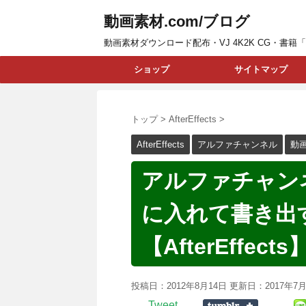
動画素材.com/ブログ
動画素材ダウンロード配布・VJ 4K2K CG・書籍「動
ショップ
サイトマップ
トップ
>
AfterEffects
>
AfterEffects
アルファチャンネル
動
アルファチャン
に入れて書き出
【AfterEffects
投稿日：2012年8月14日 更新日：
2017年7
Tweet