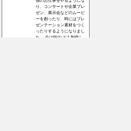
係のお仕事をやるようにな
り、コンサートや企業プレ
ゼン、展示会などのムービ
ーを創ったり、時にはプレ
ゼンテーション素材をつく
ったりするようになりまし
た。 今はPVなども制作し
たり動画素材を配布・販売
したりしています。
■書籍
も出しました【動画素材
123+45】168本のFHD動
画素材を収録しています。
◆もうちょっと詳しいプロ
フィールはこちらへどうぞ
▼動画素材.com 作者への
サポートをお願いいたしま
す。
Amazonほしいものリ
スト
動画素材.com ご支援はこちらから