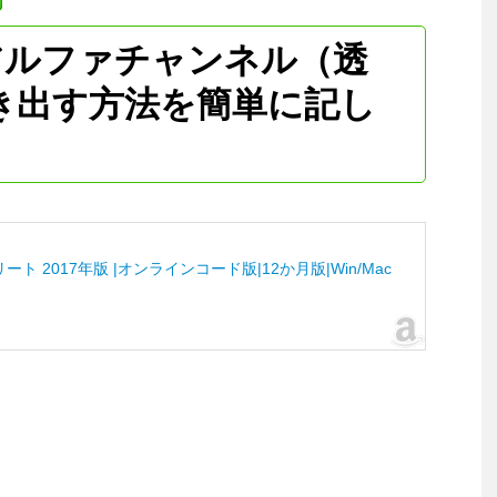
アルファチャンネル
（
透
き出す方法を簡単に記し
 コンプリート 2017年版 |オンラインコード版|12か月版|Win/Mac