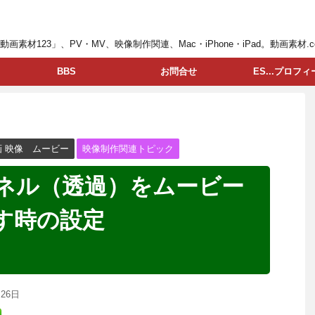
画素材123」、PV・MV、映像制作関連、Mac・iPhone・iPad。動画素材.c
BBS
お問合せ
ES...プロフ
画 映像 ムービー
映像制作関連トピック
ネル（透過）をムービー
す時の設定
】
月26日