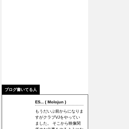
ブログ書いてる人
ES... ( Molojun )
もうだいぶ前からになりま
すがクラブVJをやってい
ました。 そこから映像関