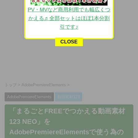
PV・MVなど商用利用でも幅広くつ
かえる♬全部セットはほぼ1本分割
引です♪
CLOSE
トップ
>
AdobePremiereElements
>
AdobePremiereElements
動画素材123
「まるごとFREEでつかえる動画素材
123 NEO」を
AdobePremiereElementsで使う為の