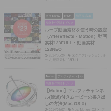
AfterEffects
Motion
動画素材123
映像制作関連トピック
ループ動画素材を使う時の設定
（AfterEffects・Motion）動画
素材123FULL・動画素材
123NEO
2014/08/26
エクスプレッション
,
ル
ープ
,
動画素材123FULL
Motion
アルファチャンネル
映像制作関連トピック
【Motion】アルファチャンネ
ル(透過)付きムービーの書き出
しの方法(Mac OS X)
2014/02/07
Mac
,
Motion
,
OS X
,
ア