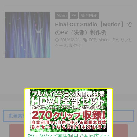
Motion
PV
制作使用例
Final Cut Studio【Motion】で
のPV（映像）制作例
2010/12/21
FCP
,
Motion
,
PV
,
リプリ
ケータ
,
制作例
動画素材.com ご支援はこちらから
【動画素材.co​mのほしいものリスト】
PV・MVなど商用利用でも幅広くつ