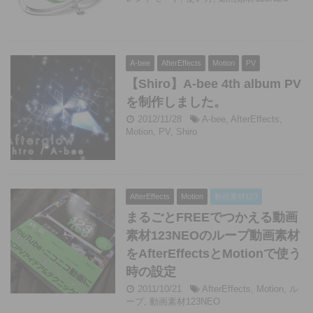
A-bee
AfterEffects
Motion
PV
【Shiro】A-bee 4th album PV
を制作しました。
2012/11/28
A-bee
,
AfterEffects
,
Motion
,
PV
,
Shiro
AfterEffects
Motion
動画素材123
まるごとFREEでつかえる動画
素材123NEOのループ動画素材
をAfterEffectsとMotionで使う
時の設定
2011/10/21
AfterEffects
,
Motion
,
ル
ープ
,
動画素材123NEO