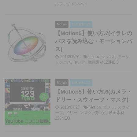
ルファチャンネル
Motion
動画素材123
【Motion5】使い方.7(イラレの
パスを読み込む・モーションパ
ス)
2013/06/01
illustrator
,
パス
,
モーシ
ョンパス
,
使い方
,
動画素材123NEO
Motion
動画素材123
【Motion5】使い方.6(カメラ・
ドリー・スウィープ・マスク)
2013/04/27
Motion
,
カメラ
,
スウィ
ープ
,
ドリー
,
マスク
,
使い方
,
動画素材
123NEO