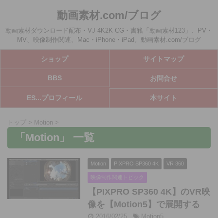
動画素材.com/ブログ
動画素材ダウンロード配布・VJ 4K2K CG・書籍「動画素材123」、PV・
MV、映像制作関連、Mac・iPhone・iPad。動画素材.com/ブログ
ショップ
サイトマップ
BBS
お問合せ
ES...プロフィール
本サイト
トップ
>
Motion
>
「Motion」 一覧
Motion
PIXPRO SP360 4K
VR 360
映像制作関連トピック
【PIXPRO SP360 4K】のVR映
像を【Motion5】で展開する
2016/02/25
Motion5