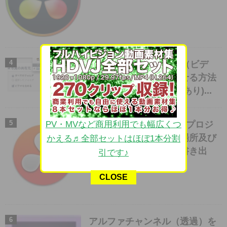
iPadで特定のムービー（ビデ
オ）を延々とループさせる方法
(2013.9.19 iOS7で追記あり)...
【Davinci Resolve】のプロジ
PV・MVなど商用利用でも幅広くつ
ェクトファイルがある場所及び
かえる♬全部セットはほぼ1本分割
プロジェクトファイル書き出
引です♪
し・素材の再接続...
CLOSE
アルファチャンネル（透過）を