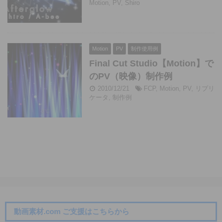
Motion
,
PV
,
Shiro
Motion
PV
制作使用例
Final Cut Studio【Motion】で
のPV（映像）制作例
2010/12/21
FCP
,
Motion
,
PV
,
リプリ
ケータ
,
制作例
動画素材.com ご支援はこちらから