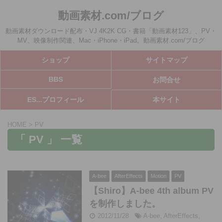
動画素材.com/ブログ
動画素材ダウンロード配布・VJ 4K2K CG・書籍「動画素材123」、PV・
MV、映像制作関連、Mac・iPhone・iPad。動画素材.com/ブログ
ショップ
サイトマップ
BBS
お問合せ
ES...プロフィール
本サイト
HOME
>
PV
「 PV 」 一覧
A-bee
AfterEffects
Motion
PV
【Shiro】A-bee 4th album PV
を制作しました。
2012/11/28
A-bee
,
AfterEffects
,