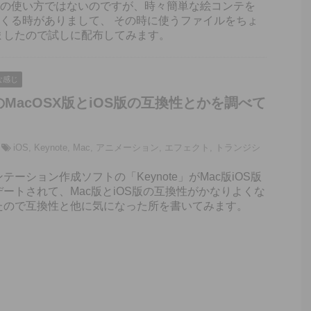
e本来の使い方ではないのですが、時々簡単な絵コンテを
eでつくる時がありまして、 その時に使うファイルをちょ
ましたので試しに配布してみます。
な感じ
teのMacOSX版とiOS版の互換性とかを調べて
iOS
,
Keynote
,
Mac
,
アニメーション
,
エフェクト
,
トランジシ
テーション作成ソフトの「Keynote」がMac版iOS版
ートされて、Mac版とiOS版の互換性がかなりよくな
たので互換性と他に気になった所を書いてみます。