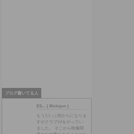
ブログ書いてる人
ES... ( Molojun )
もうだいぶ前からになりま
すがクラブVJをやってい
ました。 そこから映像関