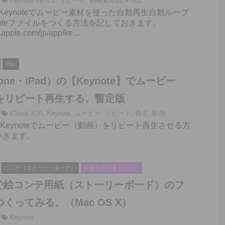
Keynote ver.6.2
,
リピート
,
動画素材123FULL
XのKeynoteでムービー素材を使った自動再生自動ループ
noteファイルをつくる方法を記しておきます。
s.apple.com/jp/app/ke ...
Mac
hone・iPad）の【Keynote】でムービー
をリピート再生する。暫定版
iCloud
,
iOS
,
Keynote
,
ムービー
,
リピート
,
再生
,
動画
のKeynoteでムービー（動画）をリピート再生させる方
いきます。
コンテ（ストーリーボード）
映像制作関連トピック
teで絵コンテ用紙（ストーリーボード）のフ
くってみる。（Mac OS X）
Keynote