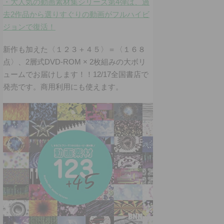
・大人気の動画素材集シリーズ第4弾は、過
去2作品から選りすぐりの動画がフルハイビ
ジョンで復活！
新作も加えた〈１２３＋４５〉＝〈１６８
点〉、2層式DVD-ROM × 2枚組みの大ボリ
ュームでお届けします！！12/17全国書店で
発売です。商用利用にも使えます。