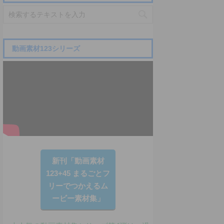
動画素材123シリーズ
新刊「動画素材
123+45 まるごとフ
リーでつかえるム
ービー素材集」