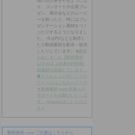
係のお仕事をやるようにな
り、コンサートや企業プレ
ゼン、展示会などのムービ
ーを創ったり、時にはプレ
ゼンテーション素材をつく
ったりするようになりまし
た。 今はPVなども制作し
たり動画素材を配布・販売
したりしています。
■書籍
も出しました【動画素材
123+45】168本のFHD動
画素材を収録しています。
◆もうちょっと詳しいプロ
フィールはこちらへどうぞ
▼動画素材.com 作者への
サポートをお願いいたしま
す。
Amazonほしいものリ
スト
動画素材.com ご支援はこちらから