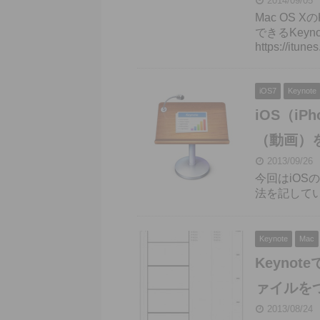
2014/09/05
Mac OS 
できるKey
https://itune
iOS7
Keynote
iOS（iP
（動画）
2013/09/26
今回はiOS
法を記して
Keynote
Mac
Keyno
ァイルをつ
2013/08/24