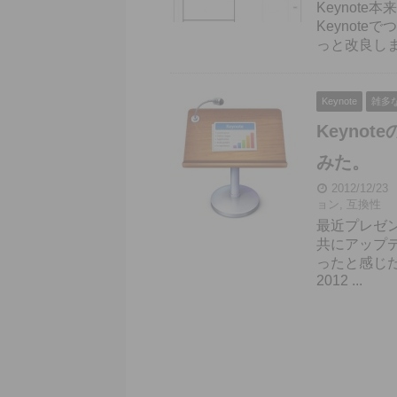
Keynot
Keynot
っと改良し
Keynote
雑多
Keyno
みた。
2012/12/23
ョン
,
互換性
最近プレゼン
共にアップデ
ったと感じ
2012 ...