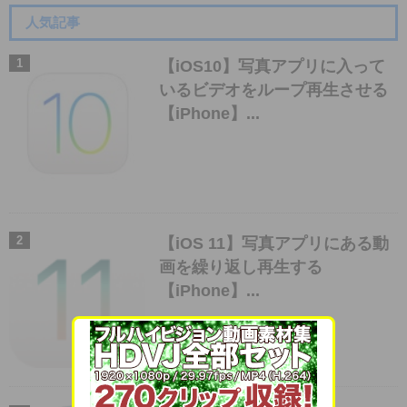
人気記事
【iOS10】写真アプリに入って
いるビデオをループ再生させる
【iPhone】...
【iOS 11】写真アプリにある動
画を繰り返し再生する
【iPhone】...