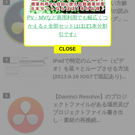
【Davinci Resolve】使い方解
説「セッティング・素材の読み
PV・MVなど商用利用でも幅広くつ
込み・編集・レンダリング」...
かえる♬全部セットはほぼ1本分割
引です♪
CLOSE
iPadで特定のムービー（ビデ
オ）を延々とループさせる方法
(2013.9.19 iOS7で追記あり)...
【Davinci Resolve】のプロジ
ェクトファイルがある場所及び
プロジェクトファイル書き出
し・素材の再接続...