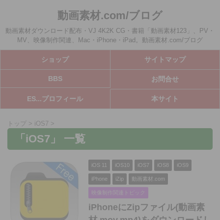
動画素材.com/ブログ
動画素材ダウンロード配布・VJ 4K2K CG・書籍「動画素材123」、PV・
MV、映像制作関連、Mac・iPhone・iPad。動画素材.com/ブログ
ショップ
サイトマップ
BBS
お問合せ
ES...プロフィール
本サイト
トップ
>
iOS7
>
「iOS7」 一覧
iOS 11
iOS10
iOS7
iOS8
iOS9
iPhone
iZip
動画素材.com
映像制作関連トピック
iPhoneにZipファイル(動画素