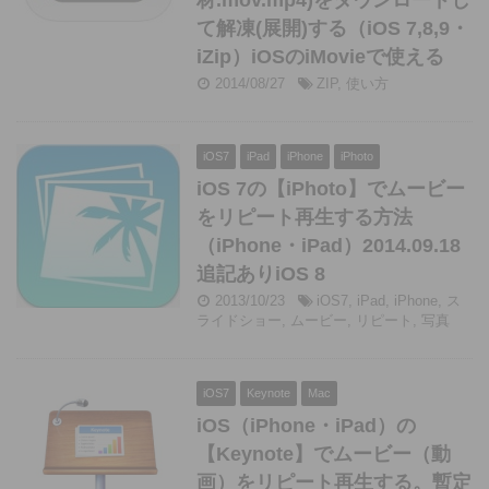
材.mov.mp4)をダウンロードし
て解凍(展開)する（iOS 7,8,9・
iZip）iOSのiMovieで使える
2014/08/27
ZIP
,
使い方
iOS7
iPad
iPhone
iPhoto
iOS 7の【iPhoto】でムービー
をリピート再生する方法
（iPhone・iPad）2014.09.18
追記ありiOS 8
2013/10/23
iOS7
,
iPad
,
iPhone
,
ス
ライドショー
,
ムービー
,
リピート
,
写真
iOS7
Keynote
Mac
iOS（iPhone・iPad）の
【Keynote】でムービー（動
画）をリピート再生する。暫定