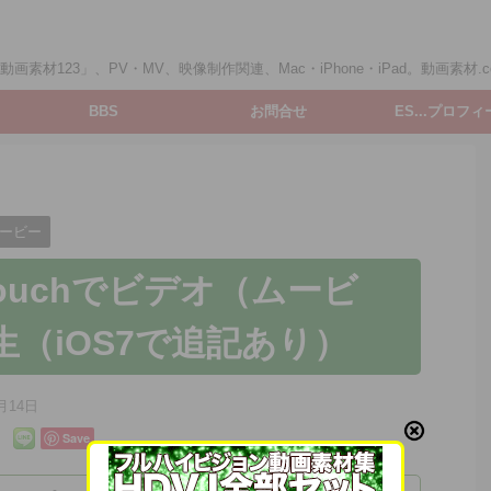
画素材123」、PV・MV、映像制作関連、Mac・iPhone・iPad。動画素材.c
BBS
お問合せ
ES...プロフ
ービー
dTouchでビデオ（ムービ
（iOS7で追記あり）
月14日
Save