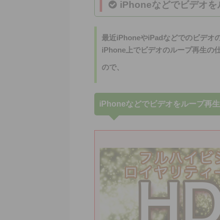
iPhoneなどでビデオ
最近
iPhone
や
iPad
などでのビデオ
iPhone
上でビデオの
ループ
再生の
ので、
iPhone
などでビデオをループ再生