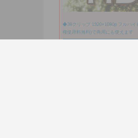
◆38クリップ 1920×1080p 
権使用料無料)で商用にも使えます
すっごいお得な【HDVJ全部セッ
るよ。
★動画素材.com 作者へのサポー
いいたします。
Amazonほしい
2013.9.21追記
iOS 7でのやり方を書いておき
【iOS 7】iPhoneとiPa