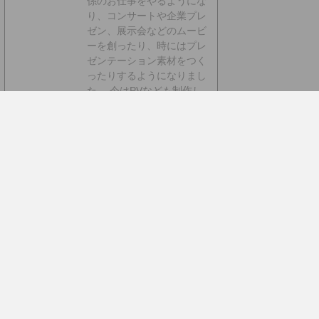
係のお仕事をやるようにな
り、コンサートや企業プレ
ゼン、展示会などのムービ
ーを創ったり、時にはプレ
ゼンテーション素材をつく
ったりするようになりまし
た。 今はPVなども制作し
たり動画素材を配布・販売
したりしています。
■書籍
も出しました【動画素材
123+45】168本のFHD動
画素材を収録しています。
◆もうちょっと詳しいプロ
フィールはこちらへどうぞ
▼動画素材.com 作者への
サポートをお願いいたしま
す。
Amazonほしいものリ
スト
動画素材.com ご支援はこちらから