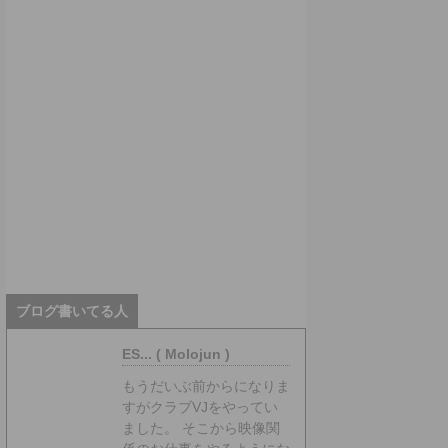
ブログ書いてる人
ES... ( Molojun )
もうだいぶ前からになりま
すがクラブVJをやってい
ました。 そこから映像関