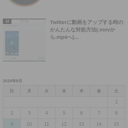
Twitterに動画をアップする時の
かんたんな対処方法(.movか
ら.mp4へ)...
2026年8月
日
月
火
水
木
金
土
1
2
3
4
5
6
7
8
9
10
11
12
13
14
15