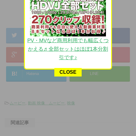
Twitter
Share
PV・MVなど商用利用でも幅広くつ
かえる♬全部セットはほぼ1本分割
Google+
Pocket
引です♪
CLOSE
B!
Hatena
LINE
-
ムービー
,
動画 映像 ムービー
,
映像
関連記事