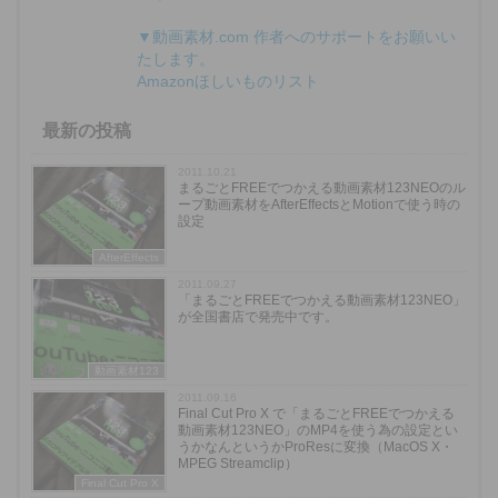
▼動画素材.com 作者へのサポートをお願いい
たします。
Amazonほしいものリスト
最新の投稿
2011.10.21
まるごとFREEでつかえる動画素材123NEOのル
ープ動画素材をAfterEffectsとMotionで使う時の
設定
AfterEffects
2011.09.27
「まるごとFREEでつかえる動画素材123NEO」
が全国書店で発売中です。
動画素材123
2011.09.16
Final Cut Pro X で「まるごとFREEでつかえる
動画素材123NEO」のMP4を使う為の設定とい
うかなんというかProResに変換（MacOS X・
MPEG Streamclip）
Final Cut Pro X