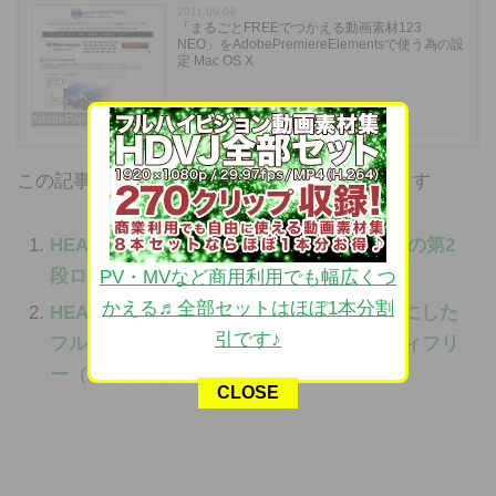
2011.09.09
「まるごとFREEでつかえる動画素材123
NEO」をAdobePremiereElementsで使う為の設
定 Mac OS X
AdobePremiereElements
この記事を見ている人はこんな記事も見ています
HEART MovieMaterial.2 ハート動画素材の第2
段ロイヤリティフリー2,980円
PV・MVなど商用利用でも幅広くつ
かえる♬全部セットはほぼ1本分割
HEART MovieMaterial.2HD ハートを素材にした
引です♪
フルハイビジョンCG動画素材 ロイヤリティフリ
ー（著作権使用料無料）
CLOSE