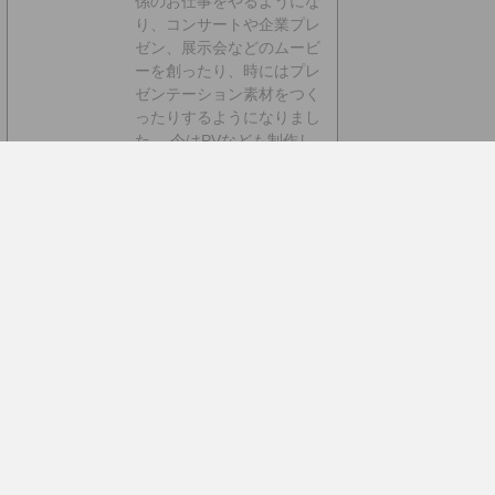
係のお仕事をやるようにな
り、コンサートや企業プレ
ゼン、展示会などのムービ
ーを創ったり、時にはプレ
ゼンテーション素材をつく
ったりするようになりまし
た。 今はPVなども制作し
たり動画素材を配布・販売
したりしています。
■書籍
も出しました【動画素材
123+45】168本のFHD動
画素材を収録しています。
◆もうちょっと詳しいプロ
フィールはこちらへどうぞ
▼動画素材.com 作者への
サポートをお願いいたしま
す。
Amazonほしいものリ
スト
動画素材.com ご支援はこちらから