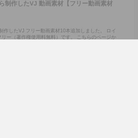
から制作したVJ 動画素材【フリー動画素材
】
制作したVJ フリー動画素材10本追加しました。 ロイ
フリー（著作権使用料無料）です。 こちらのページか
ttp://動画素材.com/movie116VRSP. ...
ンペーン
動画素材.com/ショップ
材集プレゼントキャンペーン】動画素
ョップ 2017/09/26〜2017/10/29
6〜2017/10/29まで動画素材.com/ショップで動画素材集
トする特別キャンペーンを行います。 フルハイビジョ
を1部ご購入していただくと100クリップ収録の ...
M3
お知らせ