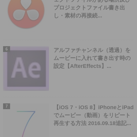
プロジェクトファイル書き出
し・素材の再接続...
アルファチャンネル（透過）を
ムービーに入れて書き出す時の
設定【AfterEffects】...
【iOS 7・iOS 8】iPhoneとiPad
でムービー（動画）をリピート
再生する方法 2016.09.18追記...