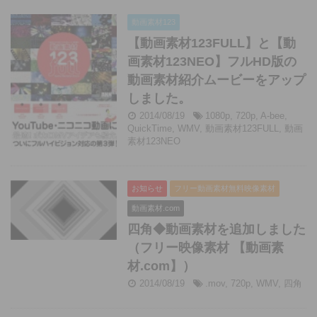
動画素材123
【動画素材123FULL】と【動
画素材123NEO】フルHD版の
動画素材紹介ムービーをアップ
しました。
2014/08/19
1080p
,
720p
,
A-bee
,
QuickTime
,
WMV
,
動画素材123FULL
,
動画
素材123NEO
お知らせ
フリー動画素材無料映像素材
動画素材.com
四角◆動画素材を追加しました
（フリー映像素材 【動画素
材.com】）
2014/08/19
.mov
,
720p
,
WMV
,
四角