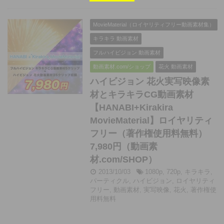
MovieMaterial（ロイヤリティフリー動画素材集）
キラキラ 動画素材
フルハイビジョン 動画素材
動画素材.com/ショップ
花火 動画素材
ハイビジョン 花火実写映像素
材とキラキラCG動画素材
【HANABI+Kirakira
MovieMaterial】ロイヤリティ
フリー（著作権使用料無料）
7,980円（動画素
材.com/SHOP）
2013/10/03
1080p
,
720p
,
キラキラ
,
パーティクル
,
ハイビジョン
,
ロイヤリティ
フリー
,
動画素材
,
実写映像
,
花火
,
著作権使
用料無料