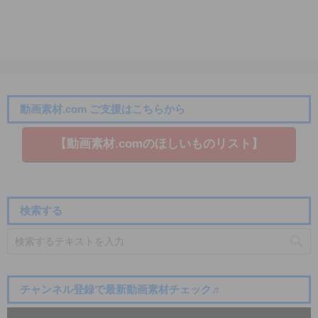
動画素材.com ご支援はこちらから
【動画素材.co​mのほしいものリスト】
検索する
チャンネル登録で最新動画素材チェック♬