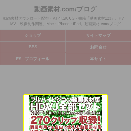
動画素材.com/ブログ
動画素材ダウンロード配布・VJ 4K2K CG・書籍「動画素材123」、PV・
MV、映像制作関連、Mac・iPhone・iPad。動画素材.com/ブログ
ショップ
サイトマップ
BBS
お問合せ
ES...プロフィール
本サイト