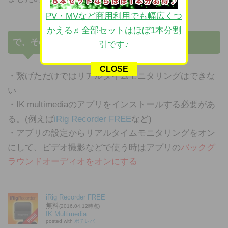
PV・MVなど商用利用でも幅広くつ
かえる♬全部セットはほぼ1本分割
で、その内容なんですが、要は
引です♪
CLOSE
・繋げただけではリアルタイムモニタリングはできな
い
・IK multimediaのアプリをインストールする必要があ
る。(例えば
iRig Recorder FREE
など)
・アプリの設定からリアルタイムモニタリングをオン
にして、ビデオ撮影などで使う時はアプリの
バックグ
ラウンドオーディオをオンにする
iRig Recorder FREE
無料
(2016.04.12時点)
IK Multimedia
posted with
ポチレバ