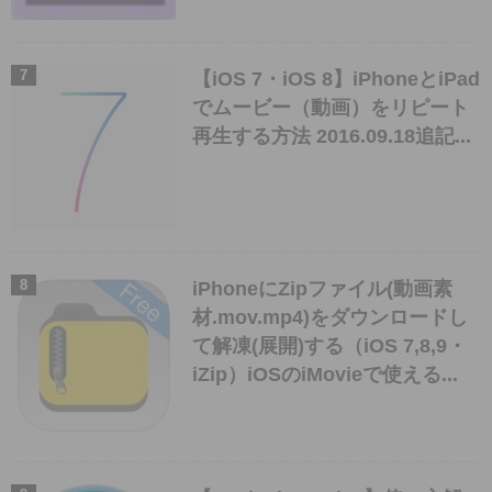
【iOS 7・iOS 8】iPhoneとiPad
でムービー（動画）をリピート
再生する方法 2016.09.18追記...
iPhoneにZipファイル(動画素
材.mov.mp4)をダウンロードし
て解凍(展開)する（iOS 7,8,9・
iZip）iOSのiMovieで使える...