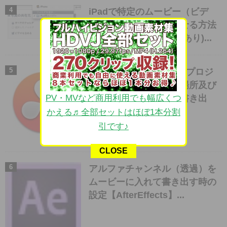
iPadで特定のムービー（ビデ
オ）を延々とループさせる方法
(2013.9.19 iOS7で追記あり)...
【Davinci Resolve】のプロジ
ェクトファイルがある場所及び
プロジェクトファイル書き出
PV・MVなど商用利用でも幅広くつ
し・素材の再接続...
かえる♬全部セットはほぼ1本分割
引です♪
CLOSE
アルファチャンネル（透過）を
ムービーに入れて書き出す時の
設定【AfterEffects】...