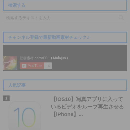
検索する
チャンネル登録で最新動画素材チェック♬
人気記事
【iOS10】写真アプリに入って
いるビデオをループ再生させる
【iPhone】...