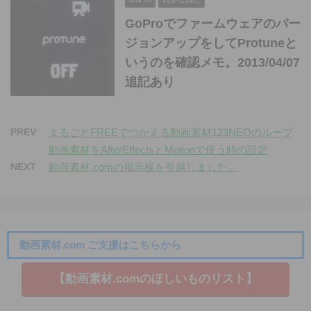
GoProでファームウェアのバー
ジョンアップをしてProtuneと
いうのを確認メモ。2013/04/07
追記あり
PREV
まるごとFREEでつかえる動画素材123NEOのループ
動画素材をAfterEffectsとMotionで使う時の設定
NEXT
動画素材.comの掲示板を引越しました。
動画素材.com ご支援はこちらから
【動画素材.co​mのほしいものリスト】