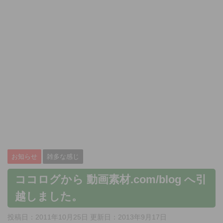
お知らせ
雑多な感じ
ココログから 動画素材.com/blog へ引
越しました。
投稿日：2011年10月25日 更新日：
2013年9月17日