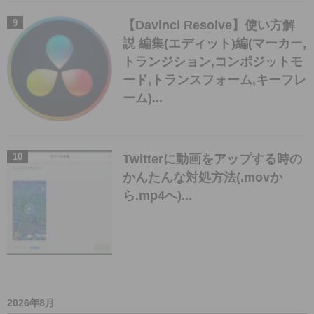
【Davinci Resolve】使い方解
説 編集(エディット)編(マーカー,
トランジション,コンポジットモ
ード,トランスフォーム,キーフレ
ーム)...
Twitterに動画をアップする時の
かんたんな対処方法(.movか
ら.mp4へ)...
2026年8月