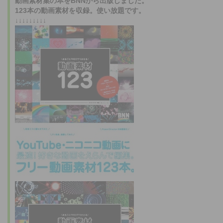
動画素材
集の本をBNNから出版しました。
123本の
動画素材
を収録。使い放題です。
↓↓↓↓↓↓↓↓↓