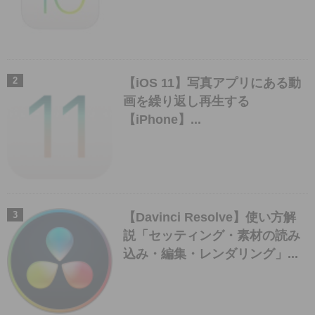
【iOS 11】写真アプリにある動
画を繰り返し再生する
【iPhone】...
【Davinci Resolve】使い方解
説「セッティング・素材の読み
込み・編集・レンダリング」...