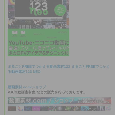
まるごとFREEでつかえる
動画素材
123
まるごとFREEでつかえ
る
動画素材
123 NEO
動画素材.com/ショップ
VJCG
動画素材
集 などの販売を行っております。