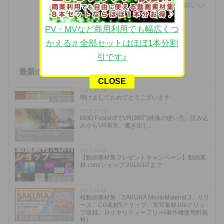
▼動画素材.com 作者へのサポートをお願いい
たします。
Amazonほしいものリスト
PV・MVなど商用利用でも幅広くつ
かえる♬全部セットはほぼ1本分割
引です♪
最新の投稿
CLOSE
2018.01.28
明けましておめでとうございます
お知らせ
2017.12.05
BMD Fusion9でVR(360°)映像の使い方。読み込
みからVR表示、書き出し。
Blackmagic Design
Fusion
2017.12.02
【動画素材集プレゼントキャンペーン】動画素
材.com/ショップ 2018/1/7まで
お知らせ
2017.11.24
桜動画素材集「SAKURA MovieMaterial.3」リリ
ース。CG素材5クリップ、実写素材106クリッ
プ収録。ロイヤリティーフリー(著作権使用料無
動画素材.com/ショップ
料)