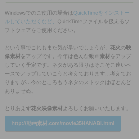
Windowsでのご使用の場合は
QuickTimeをインストー
ルしていただくなど、
QuickTimeファイルを扱えるソ
フトウェアをご使用ください。
という事でこれもまた気が早いでしょうが、
花火
の
映
像素材
をアップです。今年は色んな
動画素材
をアップ
していく予定です。ネタがある限りはそこそこ速いペ
ースでアップしていこうと考えております…考えてお
りますが…今のところもうネタのストックはほとんど
ありませぬ。
とりあえず
花火
映像素材
よろしくお願いいたします。
http://
動画素材
.com/movie35HANABI.html