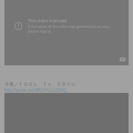
今夜／ＦＯＯＬ Ｔｏ ＣＲＹ☆
http://youtu.be/JRZVUlJJD8Q