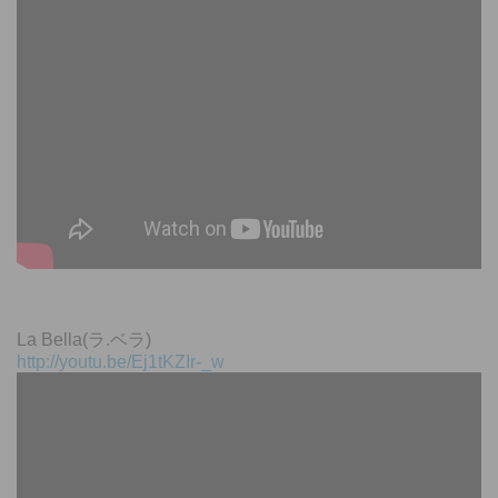
La Bella(ラ.ベラ)
http://youtu.be/Ej1tKZIr-_w