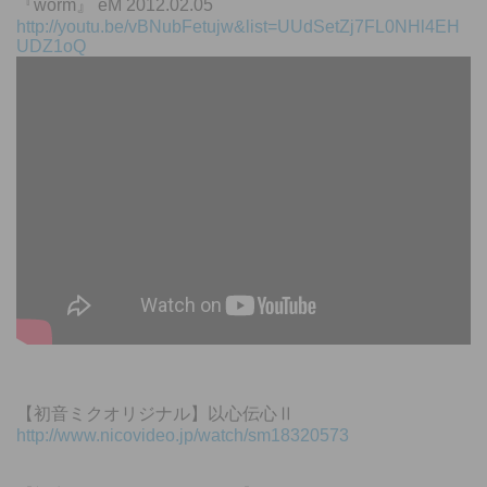
『worm』 eM 2012.02.05
http://youtu.be/vBNubFetujw&list=UUdSetZj7FL0NHl4EH
UDZ1oQ
【初音ミクオリジナル】以心伝心Ⅱ
http://www.nicovideo.jp/watch/sm18320573