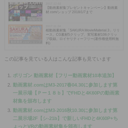
2017.12.02
【動画素材集プレゼントキャンペーン】動画素
材.com/ショップ 2018/1/7まで
お知らせ
2017.11.24
桜動画素材集「SAKURA MovieMaterial.3」リリ
ース。CG素材5クリップ、実写素材106クリッ
プ収録。ロイヤリティーフリー(著作権使用料無
動画素材.com/ショップ
料)
この記事を見ている人はこんな記事も見ています
ポリゴン 動画素材【フリー動画素材10本追加】
動画素材.comはM3-2017春04.30に参加します第
一展示場【Ｐー１８ｂ】でFHDと4K60Pの動画素
材集を頒布します
動画素材.comはM3-2016秋10.30に参加します第
二展示場2F【シ-21b】で新しいFHDと4K60P+ち
ょっとVRの動画素材集を頒布します