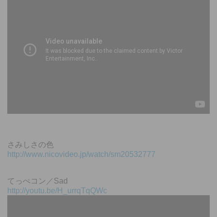
さみしさの色
http://www.nicovideo.jp/watch/sm20532777
てっぺコン／Sad
http://youtu.be/H_urrqTqQWc