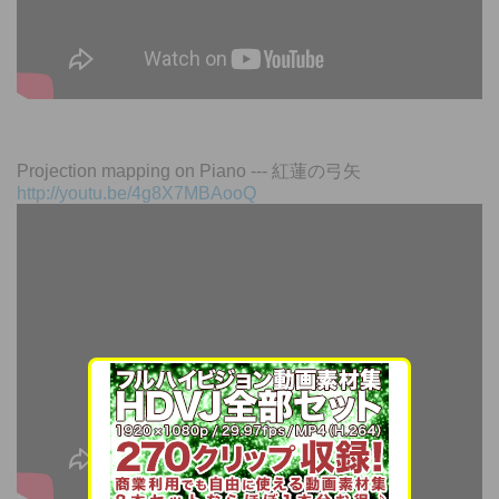
Projection mapping on Piano --- 紅蓮の弓矢
http://youtu.be/4g8X7MBAooQ