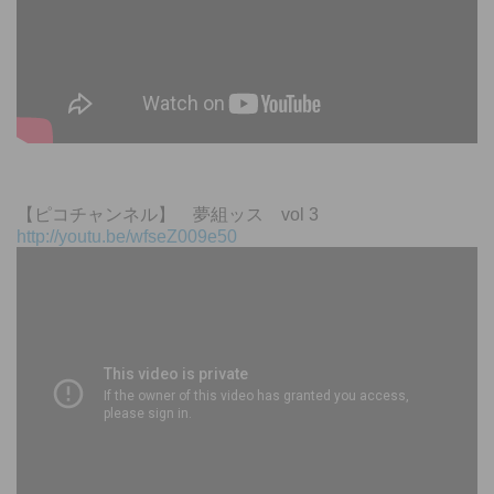
【ピコチャンネル】 夢組ッス vol 3
http://youtu.be/wfseZ009e50