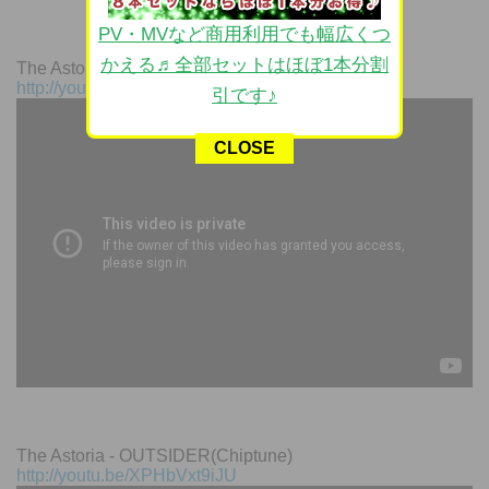
PV・MVなど商用利用でも幅広くつ
かえる♬全部セットはほぼ1本分割
The Astoria - Rock Opera Show (Remix)
http://youtu.be/M6wtKrtLpnE
引です♪
CLOSE
The Astoria - OUTSIDER(Chiptune)
http://youtu.be/XPHbVxt9iJU