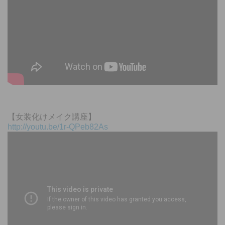
【女装化けメイク講座】
http://youtu.be/1r-QPeb82As