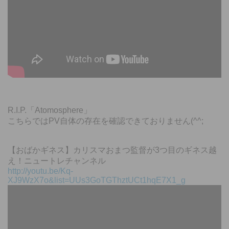
R.I.P.「Atomosphere」
こちらではPV自体の存在を確認できておりません(^^;
【おばかギネス】カリスマおまつ監督が3つ目のギネス越
え！ニュートレチャンネル
http://youtu.be/Kq-
XJ9WzX7o&list=UUs3GoTGThztUCt1hqE7X1_g