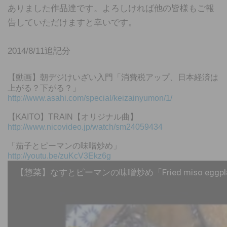
ありました作品達です。よろしければ他の皆様もご報
告していただけますと幸いです。
2014/8/11追記分
【動画】朝デジけいざい入門「消費税アップ、日本経済は
上がる？下がる？」
http://www.asahi.com/special/keizainyumon/1/
【KAITO】TRAIN【オリジナル曲】
http://www.nicovideo.jp/watch/sm24059434
「茄子とピーマンの味噌炒め」
http://youtu.be/zuKcV3Ekz6g
【惣菜】なすとピーマンの味噌炒め「Fried miso eggplant