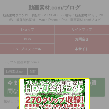
動画素材.com/ブログ
動画素材ダウンロード配布・VJ 4K2K CG・書籍「動画素材123」、PV・
MV、映像制作関連、Mac・iPhone・iPad。動画素材.com/ブログ
ショップ
サイトマップ
BBS
お問合せ
ES...プロフィール
本サイト
トップ
>
動画素材.com
>
動画素材.com
質問
今までにあった動画素材.comへの質
問などをまとめています。
投稿日：2012年9月11日 更新日：
2017年8月20日
Save