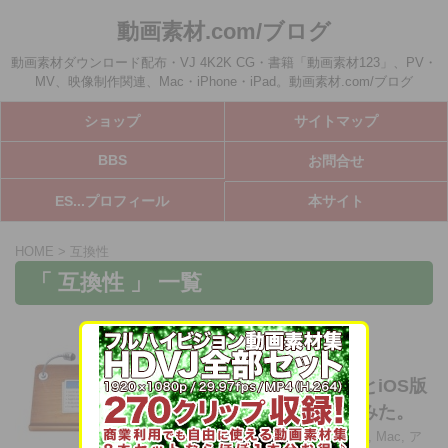
動画素材.com/ブログ
動画素材ダウンロード配布・VJ 4K2K CG・書籍「動画素材123」、PV・
MV、映像制作関連、Mac・iPhone・iPad。動画素材.com/ブログ
ショップ
サイトマップ
BBS
お問合せ
ES...プロフィール
本サイト
HOME
>
互換性
「 互換性 」 一覧
Keynote
雑多な感じ
KeynoteのMacOSX版とiOS版
の互換性とかを調べてみた。
2012/12/23
iOS
,
Keynote
,
Mac
,
ア