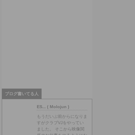
ブログ書いてる人
ES... ( Molojun )
もうだいぶ前からになりま
すがクラブVJをやってい
ました。 そこから映像関