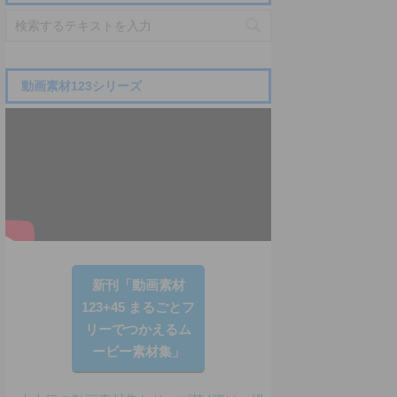
動画素材123シリーズ
新刊「動画素材
123+45 まるごとフ
リーでつかえるム
ービー素材集」