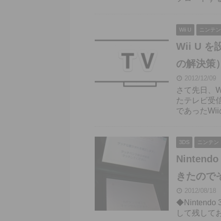
Wii U
ニンテン
Wii U
の解決策
2012/12/09
さて先日、W
たテレビ受信
であったWi
3DS
ニンテン
Ninte
きたので
2012/08/18
◆Ninte
して残して