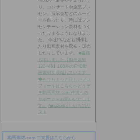
係のお仕事をやるようにな
り、コンサートや企業プレ
ゼン、展示会などのムービ
ーを創ったり、時にはプレ
ゼンテーション素材をつく
ったりするようになりまし
た。 今はPVなども制作し
たり動画素材を配布・販売
したりしています。
■書籍
も出しました【動画素材
123+45】168本のFHD動
画素材を収録しています。
◆もうちょっと詳しいプロ
フィールはこちらへどうぞ
▼動画素材.com 作者への
サポートをお願いいたしま
す。
Amazonほしいものリ
スト
動画素材.com ご支援はこちらから