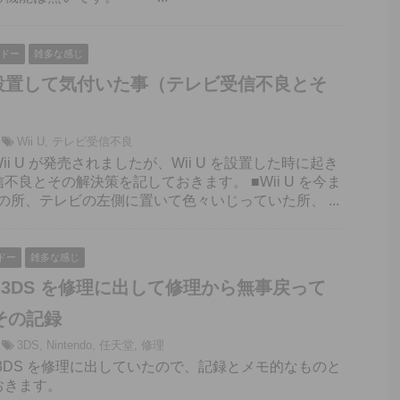
ドー
雑多な感じ
 を設置して気付いた事（テレビ受信不良とそ
）
Wii U
,
テレビ受信不良
ii U が発売されましたが、Wii U を設置した時に起き
不良とその解決策を記しておきます。 ■Wii U を今ま
iの所、テレビの左側に置いて色々いじっていた所、 ...
ドー
雑多な感じ
ndo 3DS を修理に出して修理から無事戻って
その記録
3DS
,
Nintendo
,
任天堂
,
修理
ndo 3DS を修理に出していたので、記録とメモ的なものと
おきます。