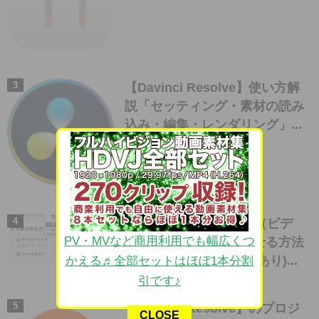
【Davinci Resolve】使い方解
説「セッティング・素材の読み
込み・編集・レンダリング」...
iPadで特定のムービー（ビデ
PV・MVなど商用利用でも幅広くつ
オ）を延々とループさせる方法
(2013.9.19 iOS7で追記あり)...
かえる♬全部セットはほぼ1本分割
引です♪
【Davinci Resolve】のプロジ
CLOSE