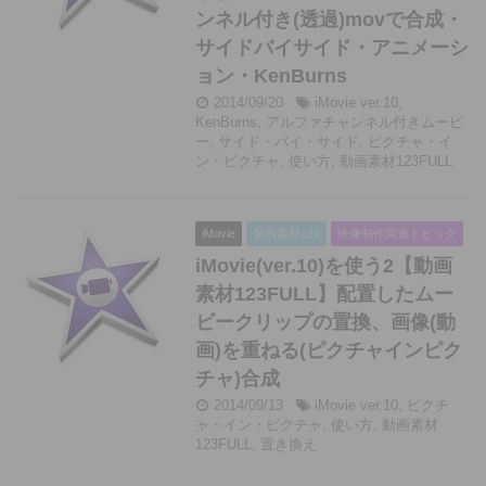
ンネル付き(透過)movで合成・
サイドバイサイド・アニメーシ
ョン・KenBurns
2014/09/20
iMovie ver.10
,
KenBurns
,
アルファチャンネル付きムービ
ー
,
サイド・バイ・サイド
,
ピクチャ・イ
ン・ピクチャ
,
使い方
,
動画素材123FULL
iMovie
動画素材123
映像制作関連トピック
iMovie(ver.10)を使う2【動画
素材123FULL】配置したムー
ビークリップの置換、画像(動
画)を重ねる(ピクチャインピク
チャ)合成
2014/09/13
iMovie ver.10
,
ピクチ
ャ・イン・ピクチャ
,
使い方
,
動画素材
123FULL
,
置き換え