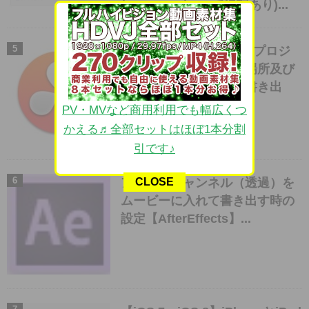
(2013.9.19 iOS7で追記あり)...
【Davinci Resolve】のプロジ
ェクトファイルがある場所及び
プロジェクトファイル書き出
し・素材の再接続...
PV・MVなど商用利用でも幅広くつ
かえる♬全部セットはほぼ1本分割
引です♪
アルファチャンネル（透過）を
CLOSE
ムービーに入れて書き出す時の
設定【AfterEffects】...