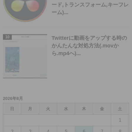
ード,トランスフォーム,キーフレ
ーム)...
Twitterに動画をアップする時の
かんたんな対処方法(.movか
ら.mp4へ)...
2026年8月
日
月
火
水
木
金
土
1
2
3
4
5
6
7
8