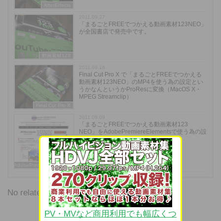
AfterEffects
2011.09.27
「まるごとFREEでつかえる動画素材123NEO」
が全国書店で発売中です。
動画素材123
2011.09.16
Final Cut Pro X で「まるごとFREEでつかえる
動画素材123NEO」のMP4を使う為の設定とい
うかなんというかProResに変換（MacOS X・
MPEG Streamclip）
Final Cut Pro X
2011.09.09
「まるごとFREEでつかえる動画素材123
NEO」をAdobePremiereElementsで使う為の設
定 Mac OS X
AdobePremiereElements
No related posts.
PV・MVなど商用利用でも幅広くつ