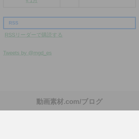
« 1月
RSS
RSSリーダーで購読する
Tweets by @mgd_es
動画素材.com/ブログ
動画素材ダウンロード配布・VJ 4K2K CG・書籍「動画素材123」、PV・
MV、映像制作関連、Mac・iPhone・iPad。動画素材.com/ブログ
Copyright© 動画素材.com/ブログ , 2026 All Rights