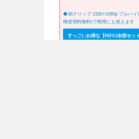
◆38クリップ 1920×1080p 
権使用料無料)で商用にも使えます
すっごいお得な【HDVJ全部セッ
るよ。
★動画素材.com 作者へのサポー
いいたします。
Amazonほしい
ちょっと前にWordPress上で36