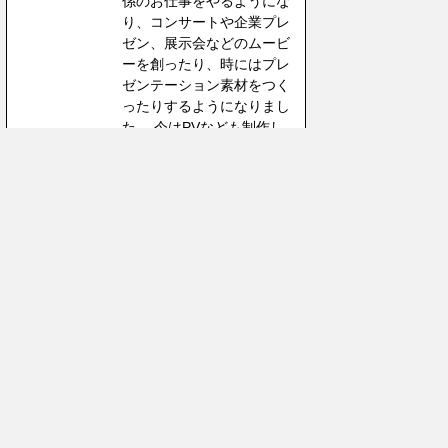
係のお仕事をやるようにな
り、コンサートや企業プレ
ゼン、展示会などのムービ
ーを創ったり、時にはプレ
ゼンテーション素材をつく
ったりするようになりまし
た。 今はPVなども制作し
たり動画素材を配布・販売
したりしています。
■書籍
も出しました【動画素材
123+45】168本のFHD動
画素材を収録しています。
◆もうちょっと詳しいプロ
フィールはこちらへどうぞ
▼動画素材.com 作者への
サポートをお願いいたしま
す。
Amazonほしいものリ
スト
動画素材.com ご支援はこちらから