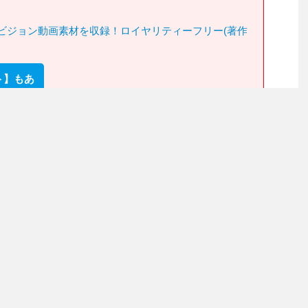
フルハイビジョン動画素材を収録！ロイヤリティーフリー(著作
ト】もあ
トをお願
ものリスト
0°の画像を表示できるという記事を見かけたのですが、