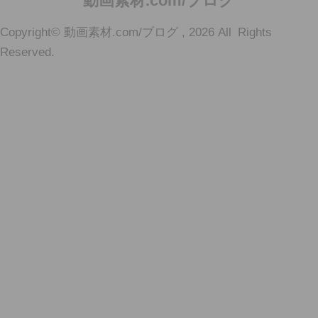
動画素材.com/ブログ
動画素材ダウンロード配布・VJ 4K2K CG・書籍「動画素材123」、PV・
Copyright© 動画素材.com/ブログ , 2026 All Rights
MV、映像制作関連、Mac・iPhone・iPad。動画素材.com/ブログ
Reserved.