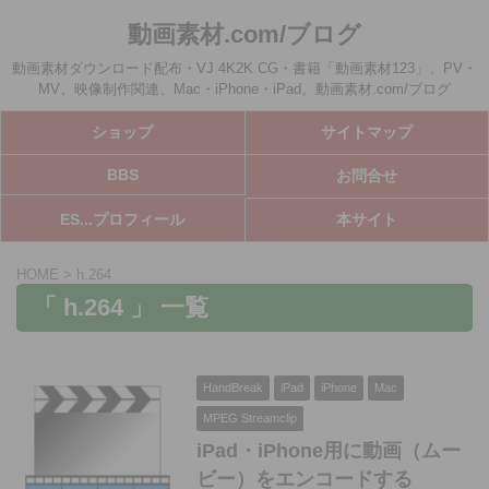
動画素材.com/ブログ
動画素材ダウンロード配布・VJ 4K2K CG・書籍「動画素材123」、PV・
MV、映像制作関連、Mac・iPhone・iPad。動画素材.com/ブログ
ショップ
サイトマップ
BBS
お問合せ
ES...プロフィール
本サイト
HOME
>
h.264
「 h.264 」 一覧
HandBreak
iPad
iPhone
Mac
MPEG Streamclip
iPad・iPhone用に動画（ムー
ビー）をエンコードする