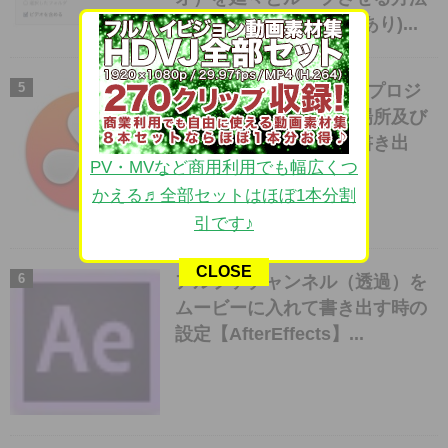
(2013.9.19 iOS7で追記あり)...
【Davinci Resolve】のプロジ
ェクトファイルがある場所及び
プロジェクトファイル書き出
PV・MVなど商用利用でも幅広くつ
し・素材の再接続...
かえる♬全部セットはほぼ1本分割
引です♪
CLOSE
アルファチャンネル（透過）を
ムービーに入れて書き出す時の
設定【AfterEffects】...