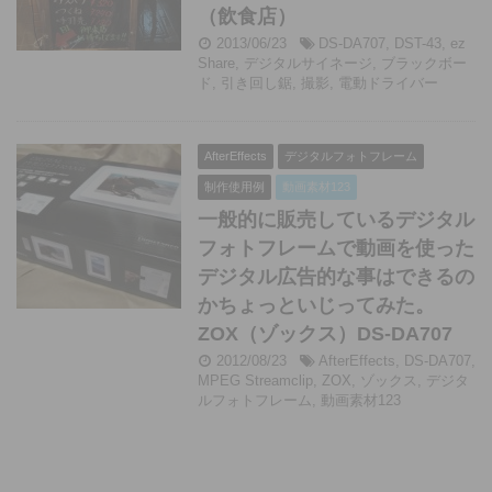
（飲食店）
2013/06/23
DS-DA707
,
DST-43
,
ez
Share
,
デジタルサイネージ
,
ブラックボー
ド
,
引き回し鋸
,
撮影
,
電動ドライバー
AfterEffects
デジタルフォトフレーム
制作使用例
動画素材123
一般的に販売しているデジタル
フォトフレームで動画を使った
デジタル広告的な事はできるの
かちょっといじってみた。
ZOX（ゾックス）DS-DA707
2012/08/23
AfterEffects
,
DS-DA707
,
MPEG Streamclip
,
ZOX
,
ゾックス
,
デジタ
ルフォトフレーム
,
動画素材123