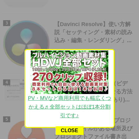
【Davinci Resolve】使い方解
説「セッティング・素材の読み
込み・編集・レンダリング」...
iPadで特定のムービー（ビデ
オ）を延々とループさせる方法
PV・MVなど商用利用でも幅広くつ
(2013.9.19 iOS7で追記あり)...
かえる♬全部セットはほぼ1本分割
引です♪
【Davinci Resolve】のプロジ
ェクトファイルがある場所及び
CLOSE
プロジェクトファイル書き出