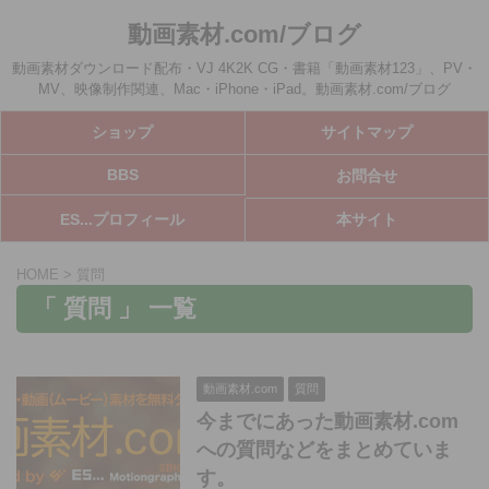
動画素材.com/ブログ
動画素材ダウンロード配布・VJ 4K2K CG・書籍「動画素材123」、PV・
MV、映像制作関連、Mac・iPhone・iPad。動画素材.com/ブログ
ショップ
サイトマップ
BBS
お問合せ
ES...プロフィール
本サイト
HOME
>
質問
「 質問 」 一覧
動画素材.com
質問
今までにあった動画素材.com
への質問などをまとめていま
す。