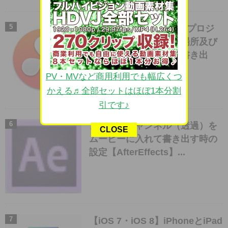
【Davinci Resolve】のプロジ
ェクトファイルがある場所及び
プロジェクトファイル書き出
し・素材の再接続...
PV・MVなど商用利用でも幅広くつ
かえる♬全部セットはほぼ1本分割
引です♪
アルファチャンネル（透過）を
CLOSE
ムービーに入れて書き出す時の
設定【AfterEffects】...
【iOS 7・iOS 8】iPhoneとiPad