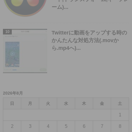
ーム)...
Twitterに動画をアップする時の
かんたんな対処方法(.movか
ら.mp4へ)...
2026年8月
日
月
火
水
木
金
土
1
2
3
4
5
6
7
8