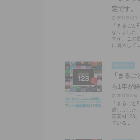
定です。
2012/01/10
「まるごとF
なりました。
すが、この
に購入して ..
動画素材123
「まるごと
ら1年が
2011/01/04
「まるごとF
過しました。
画素材12
ている ...