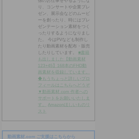
係のお仕事をやるようにな
り、コンサートや企業プレ
ゼン、展示会などのムービ
ーを創ったり、時にはプレ
ゼンテーション素材をつく
ったりするようになりまし
た。 今はPVなども制作し
たり動画素材を配布・販売
したりしています。
■書籍
も出しました【動画素材
123+45】168本のFHD動
画素材を収録しています。
◆もうちょっと詳しいプロ
フィールはこちらへどうぞ
▼動画素材.com 作者への
サポートをお願いいたしま
す。
Amazonほしいものリ
スト
動画素材.com ご支援はこちらから