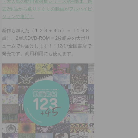
・大人気の動画素材集シリーズ第4弾は、過
去2作品から選りすぐりの動画がフルハイビ
ジョンで復活！
新作も加えた〈１２３＋４５〉＝〈１６８
点〉、2層式DVD-ROM × 2枚組みの大ボリ
ュームでお届けします！！12/17全国書店で
発売です。商用利用にも使えます。