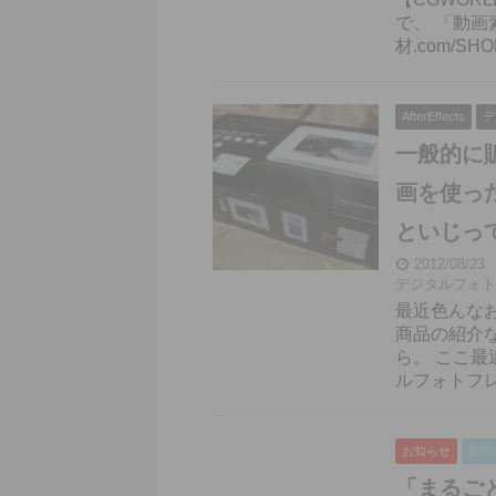
で、 「動画
材.com/S
AfterEffects
デ
一般的に
画を使っ
といじって
2012/08/23
デジタルフォト
最近色んな
商品の紹介
ら。 ここ
ルフォトフレー
お知らせ
動画
「まるごと