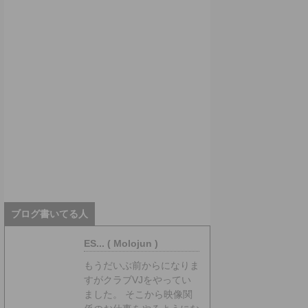
ブログ書いてる人
ES... ( Molojun )
もうだいぶ前からになりま
すがクラブVJをやってい
ました。 そこから映像関