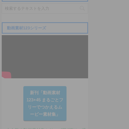
動画素材123シリーズ
新刊「動画素材
123+45 まるごとフ
リーでつかえるム
ービー素材集」