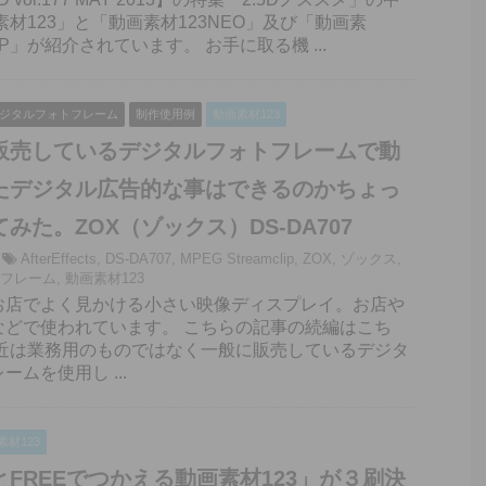
素材123」と「動画素材123NEO」及び「動画素
HOP」が紹介されています。 お手に取る機 ...
ジタルフォトフレーム
制作使用例
動画素材123
販売しているデジタルフォトフレームで動
たデジタル広告的な事はできるのかちょっ
みた。ZOX（ゾックス）DS-DA707
AfterEffects
,
DS-DA707
,
MPEG Streamclip
,
ZOX
,
ゾックス
,
フレーム
,
動画素材123
お店でよく見かける小さい映像ディスプレイ。お店や
などで使われています。 こちらの記事の続編はこち
最近は業務用のものではなく一般に販売しているデジタ
ムを使用し ...
素材123
FREEでつかえる動画素材123」が３刷決