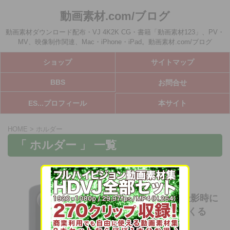
動画素材.com/ブログ
動画素材ダウンロード配布・VJ 4K2K CG・書籍「動画素材123」、PV・
MV、映像制作関連、Mac・iPhone・iPad。動画素材.com/ブログ
ショップ
サイトマップ
BBS
お問合せ
ES...プロフィール
本サイト
HOME
>
ホルダー
「 ホルダー 」 一覧
THETA S
VR 360
【THETA S】VR360°撮影時に
iPhoneを置く場所をつくる
【RICOH】