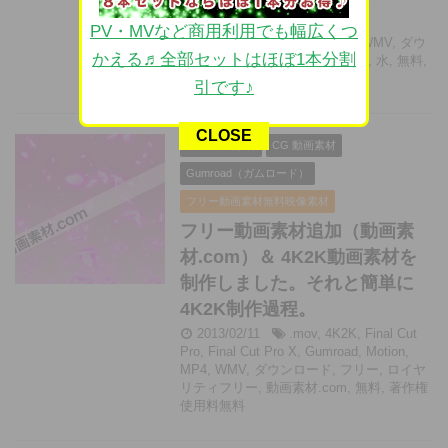
材.com）
PV・MVなど商用利用でも幅広くつ
2013/05/14
.mov
,
MP4
,
WMV
,
ダウ
かえる♬全部セットはほぼ1本分割
ンロード
,
フリー
,
動画素材.com
,
水
,
無料
,
音付き
引です♪
CLOSE
4K2K動画素材
CG 動画素材
Gumroad（ガムロード）
フリー動画素材無料映像素材
フリー動画素材追加（動画素
材.com）＆ 4K2K動画素材を
制作しました。それと簡単に
4K2K制作過程。
2013/02/11
.mov
,
4K2K
,
Final Cut
Pro
,
Final Cut Pro X
,
Gumroad
,
Motion
,
MP4
,
WMV
,
ダウンロード
,
フリー
,
ロイヤ
リティフリー
,
動画素材.com
,
無料
,
著作権
使用料無料