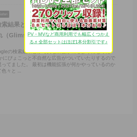
Safari
iで検索結果とかに変な広告出るなぁと思った
PV・MVなど商用利用でも幅広くつかえ
（Glims）
る♬全部セットはほぼ1本分割引です♪
ogleの検索結果とかで変な広告が出るようになった
とかにぴょこっと不自然な広告がついていたりするので
思ってました。 最初は機能拡張が何かやっているのか
々と ...