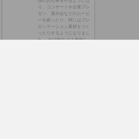
係のお仕事をやるようにな
り、コンサートや企業プレ
ゼン、展示会などのムービ
ーを創ったり、時にはプレ
ゼンテーション素材をつく
ったりするようになりまし
た。 今はPVなども制作し
たり動画素材を配布・販売
したりしています。
■書籍
も出しました【動画素材
123+45】168本のFHD動
画素材を収録しています。
◆もうちょっと詳しいプロ
フィールはこちらへどうぞ
▼動画素材.com 作者への
サポートをお願いいたしま
す。
Amazonほしいものリ
スト
動画素材.com ご支援はこちらから