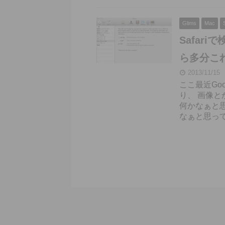
Glims
Mac
Safar
ら多分これ
2013/11/15
ここ最近Go
り、 画像
何かなぁと
なぁと思って色