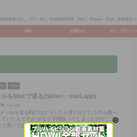
画素材123」、PV・MV、映像制作関連、Mac・iPhone・iPad。動画素材.c
BBS
お問合せ
ES...プロフ
Mac
Safari
ルをMacで送る(Safari・mail.app)
mail.app
MLメールを送る時にはどうしたら良いかというのを調べ
していたんですが かなり手間取ってしまったのでここ
て置いておきます。 HTMLメールをMacで送る