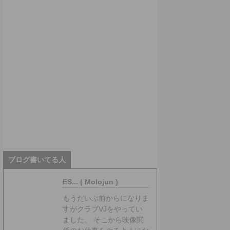
ブログ書いてる人
ES... ( Molojun )
もうだいぶ前からになりま
すがクラブVJをやってい
ました。 そこから映像関