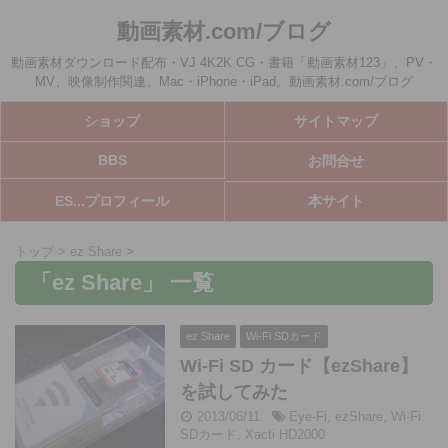
動画素材.com/ブログ
動画素材ダウンロード配布・VJ 4K2K CG・書籍「動画素材123」、PV・
MV、映像制作関連、Mac・iPhone・iPad。動画素材.com/ブログ
ショップ
サイトマップ
BBS
お問合せ
ES...プロフィール
本サイト
トップ
>
ez Share
>
「ez Share」 一覧
ez Share
Wi-Fi SDカード
Wi-Fi SD カード【ezShare】
を試してみた
2013/06/11
Eye-Fi
,
ezShare
,
Wi-Fi
SDカード
,
Xacti HD2000