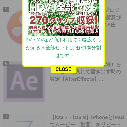
【Davinci Resolve】のプロジ
ェクトファイルがある場所及び
プロジェクトファイル書き出
し・素材の再接続...
PV・MVなど商用利用でも幅広くつ
かえる♬全部セットはほぼ1本分割
引です♪
アルファチャンネル（透過）を
CLOSE
ムービーに入れて書き出す時の
設定【AfterEffects】...
【iOS 7・iOS 8】iPhoneとiPad
でムービー（動画）をリピート