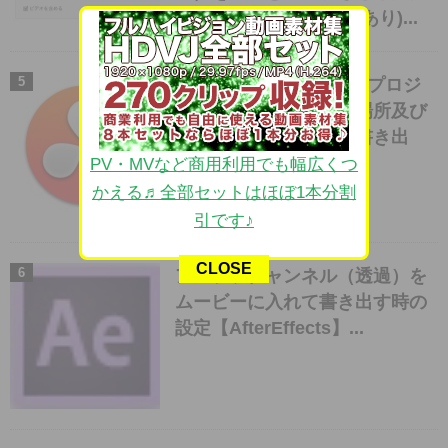
(2013.9.19 iOS7で追記あり)...
【Davinci Resolve】のプロジ
ェクトファイルがある場所及び
プロジェクトファイル書き出
し・素材の再接続...
PV・MVなど商用利用でも幅広くつ
かえる♬全部セットはほぼ1本分割
引です♪
CLOSE
アルファチャンネル（透過）を
ムービーに入れて書き出す時の
設定【AfterEffects】...