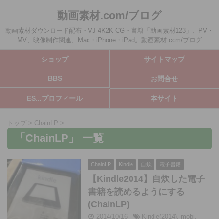
動画素材.com/ブログ
動画素材ダウンロード配布・VJ 4K2K CG・書籍「動画素材123」、PV・
MV、映像制作関連、Mac・iPhone・iPad。動画素材.com/ブログ
ショップ
サイトマップ
BBS
お問合せ
ES...プロフィール
本サイト
トップ
>
ChainLP
>
「ChainLP」 一覧
ChainLP
Kindle
自炊
電子書籍
【Kindle2014】自炊した電子
書籍を読めるようにする
(ChainLP)
2014/10/16
Kindle(2014)
,
mobi
,