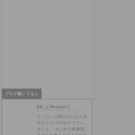
ブログ書いてる人
ES... ( Molojun )
もうだいぶ前からになりま
すがクラブVJをやってい
ました。 そこから映像関