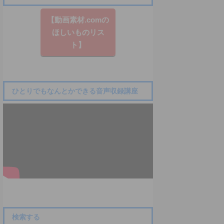
【動画素材.co​mの
ほしいものリス
ト】
ひとりでもなんとかできる音声収録講座
検索する