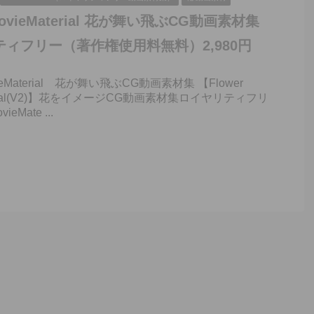
 MovieMaterial 花が舞い飛ぶCG動画素材集
ィフリー（著作権使用料無料）2,980円
ovieMaterial 花が舞い飛ぶCG動画素材集 【Flower
terial(V2)】花をイメージCG動画素材集ロイヤリティフリ
vieMate ...