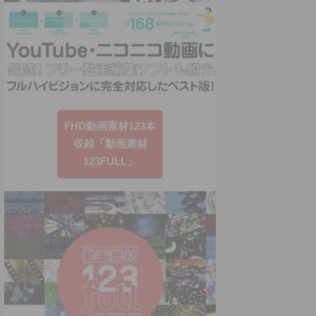
FHD動画素材123本
収録「動画素材
123FULL」