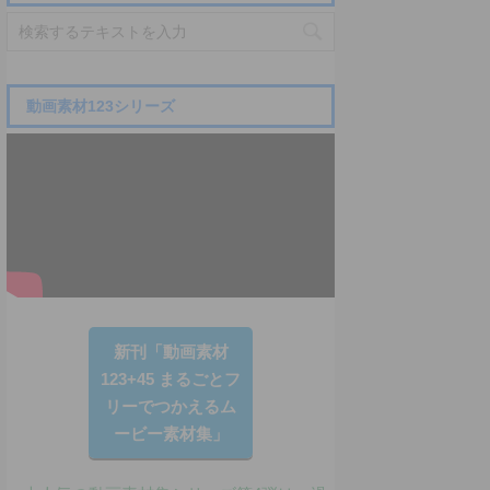
動画素材123シリーズ
新刊「動画素材
123+45 まるごとフ
リーでつかえるム
ービー素材集」