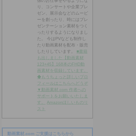
係のお仕事をやるようにな
り、コンサートや企業プレ
ゼン、展示会などのムービ
ーを創ったり、時にはプレ
ゼンテーション素材をつく
ったりするようになりまし
た。 今はPVなども制作し
たり動画素材を配布・販売
したりしています。
■書籍
も出しました【動画素材
123+45】168本のFHD動
画素材を収録しています。
◆もうちょっと詳しいプロ
フィールはこちらへどうぞ
▼動画素材.com 作者への
サポートをお願いいたしま
す。
Amazonほしいものリ
スト
動画素材.com ご支援はこちらから