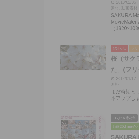
2013/02/06
素材
,
動画素材.
SAKURA M
MovieMa
（1920×10
お知らせ
フリ
桜（サク
た。(フリ
2012/01/17
無料
まだ時期と
本アップしました
CG,映像素材集
動画素材.com/
SAKURA