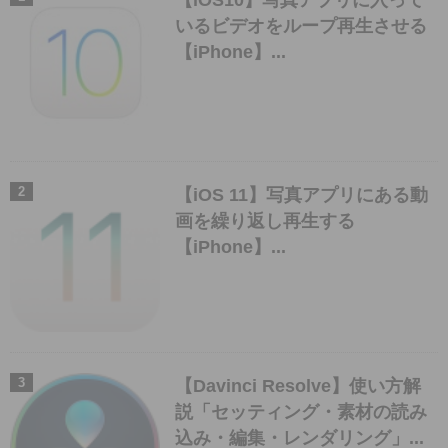
【iOS10】写真アプリに入って
いるビデオをループ再生させる
【iPhone】...
【iOS 11】写真アプリにある動
画を繰り返し再生する
【iPhone】...
【Davinci Resolve】使い方解
説「セッティング・素材の読み
込み・編集・レンダリング」...