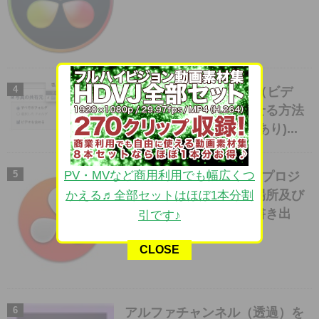
iPadで特定のムービー（ビデ
オ）を延々とループさせる方法
(2013.9.19 iOS7で追記あり)...
PV・MVなど商用利用でも幅広くつ
【Davinci Resolve】のプロジ
ェクトファイルがある場所及び
かえる♬全部セットはほぼ1本分割
プロジェクトファイル書き出
引です♪
し・素材の再接続...
CLOSE
アルファチャンネル（透過）を