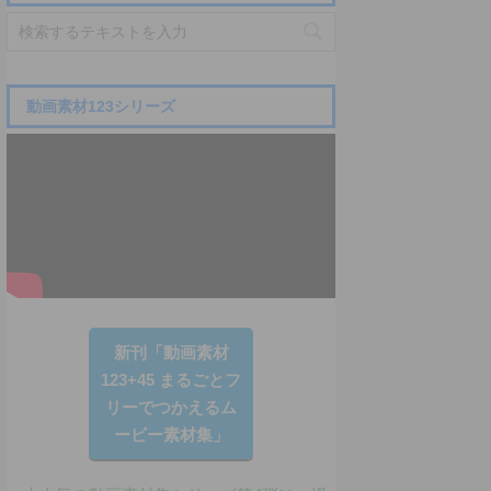
動画素材123シリーズ
新刊「動画素材
123+45 まるごとフ
リーでつかえるム
ービー素材集」