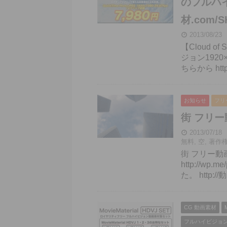
のフルハイ
材.com/
2013/08/23
【Cloud o
ジョン192
ちらから http:
お知らせ
フリ
街 フリー
2013/07/18
無料
,
空
,
著作
街 フリー動
http://w
た。 http://
CG 動画素材
フルハイビジョン