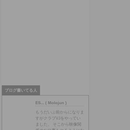
ブログ書いてる人
ES... ( Molojun )
もうだいぶ前からになりま
すがクラブVJをやってい
ました。 そこから映像関