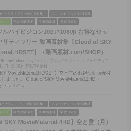
ial（ロイヤリティフリー動画素材集）
フルハイビジョン 動画素材
ショップ
実写 動画素材
月 動画素材
空 動画素材
ルハイビジョン1920×1080p お得なセッ
リティフリー 動画素材集【Cloud of SKY
terial.HDSET】（動画素材.com/SHOP）
.mov
,
cloud
,
sky
,
セット
,
フルハイビジョン
,
ロイヤリティフ
集
,
月
,
空
,
著作権使用料無料
f SKY MovieMaterial.HDSET】空と雲のお得な動画素材
た。 Cloud of SKY MovieMaterial.2HD・
セットに ...
ial（ロイヤリティフリー動画素材集）
フルハイビジョン 動画素材
ショップ
実写 動画素材
月 動画素材
空 動画素材
of SKY MovieMaterial.4HD】空と雲（月）