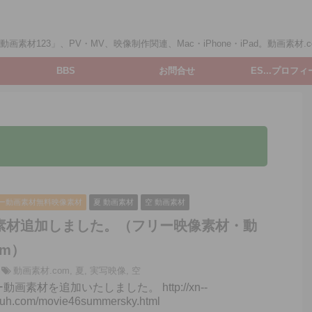
画素材123」、PV・MV、映像制作関連、Mac・iPhone・iPad。動画素材.c
BBS
お問合せ
ES...プロフ
ー動画素材無料映像素材
夏 動画素材
空 動画素材
素材追加しました。（フリー映像素材・動
om）
動画素材.com
,
夏
,
実写映像
,
空
画素材を追加いたしました。 http://xn--
uh.com/movie46summersky.html