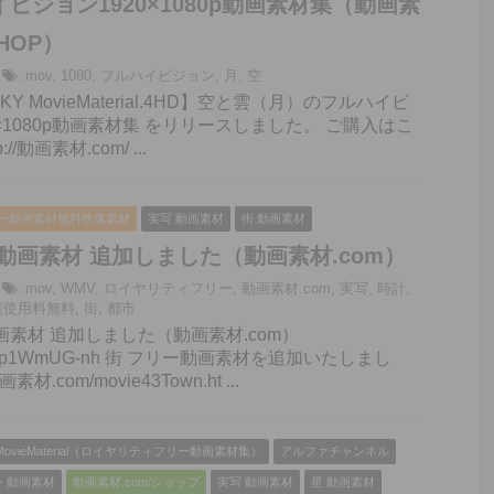
ビジョン1920×1080p動画素材集（動画素
SHOP）
.mov
,
1080
,
フルハイビジョン
,
月
,
空
f SKY MovieMaterial.4HD】空と雲（月）のフルハイビ
0×1080p動画素材集 をリリースしました。 ご購入はこ
//動画素材.com/ ...
ー動画素材無料映像素材
実写 動画素材
街 動画素材
動画素材 追加しました（動画素材.com）
.mov
,
WMV
,
ロイヤリティフリー
,
動画素材.com
,
実写
,
時計
,
権使用料無料
,
街
,
都市
画素材 追加しました（動画素材.com）
p.me/p1WmUG-nh 街 フリー動画素材を追加いたしまし
動画素材.com/movie43Town.ht ...
MovieMaterial（ロイヤリティフリー動画素材集）
アルファチャンネル
 動画素材
動画素材.com/ショップ
実写 動画素材
星 動画素材