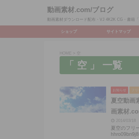
動画素材.com/ブログ
動画素材ダウンロード配布・VJ 4K2K CG・書籍「動
ショップ
サイトマップ
HOME
>
空
「 空 」 一覧
お知らせ
フリ
夏空動画
画素材.c
2014/03/18
夏空のフリー動
hhro09bn9j8